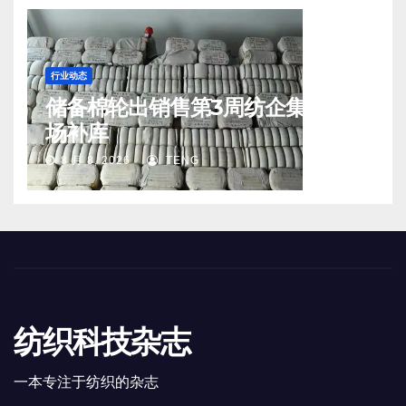
行业动态
储备棉轮出销售第3周纺企集中入
场补库
8 月 8, 2026
TENG
纺织科技杂志
一本专注于纺织的杂志