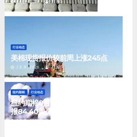
J 8 月, 2026
TENG
行业动态
美棉现货报价较前周上涨245点
J 8 月, 2026
TENG
纽约期棉
行业动态
纽约期棉8月7日(周五)收涨12月合约
报84.40美分/磅
J 8 月, 2026
TENG