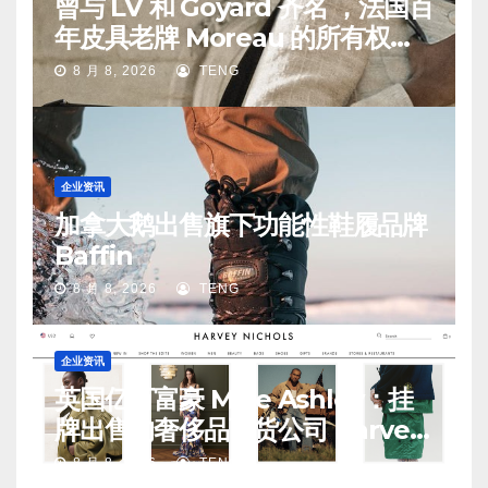
曾与 LV 和 Goyard 齐名 ，法国百
年皮具老牌 Moreau 的所有权易
手
8 月 8, 2026
TENG
企业资讯
加拿大鹅出售旗下功能性鞋履品牌
Baffin
8 月 8, 2026
TENG
企业资讯
英国亿万富豪 Mike Ashley：挂
牌出售的奢侈品百货公司 Harvey
Nichols 正陷入“死亡螺旋”
8 月 8, 2026
TENG