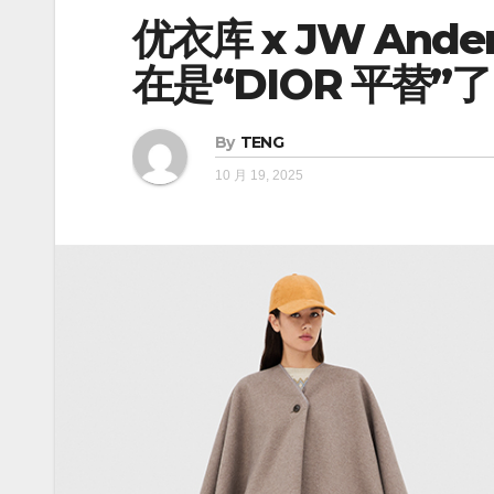
优衣库 x JW An
在是“DIOR 平替”了
By
TENG
10 月 19, 2025