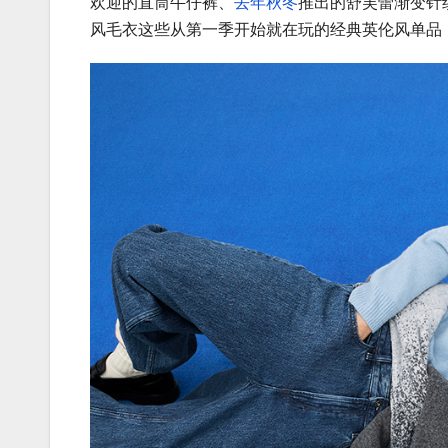
欢迎的直筒牛仔裤、
去年秋冬
推出的舒芙蕾渐变针
风毛衣这些从第一季开始就在玩的经典英伦风单品