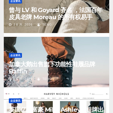
企业资讯
曾与 LV 和 Goyard 齐名 ，法国百年
皮具老牌 Moreau 的所有权易手
J 8 月, 2026
TENG
企业资讯
加拿大鹅出售旗下功能性鞋履品牌
Baffin
J 8 月, 2026
TENG
企业资讯
英国亿万富豪 Mike Ashley：挂牌出