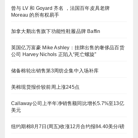
曾与 LV 和 Goyard 齐名 ，法国百年皮具老牌
Moreau 的所有权易手
加拿大鹅出售旗下功能性鞋履品牌 Baffin
英国亿万富豪 Mike Ashley：挂牌出售的奢侈品百货
公司 Harvey Nichols 正陷入“死亡螺旋”
储备棉轮出销售第3周纺企集中入场补库
美棉现货报价较前周上涨245点
Callaway公司上半年净销售额同比增长5.7%至13亿
美元
纽约期棉8月7日(周五)收涨12月合约报84.40美分/磅