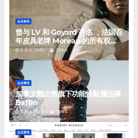
企业资讯
曾与 LV 和 Goyard 齐名 ，法国百
年皮具老牌 Moreau 的所有权易
手
8 月 8, 2026
TENG
企业资讯
加拿大鹅出售旗下功能性鞋履品牌
Baffin
8 月 8, 2026
TENG
企业资讯