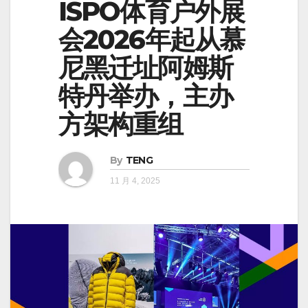
ISPO体育户外展
会2026年起从慕
尼黑迁址阿姆斯
特丹举办，主办
方架构重组
By
TENG
11 月 4, 2025