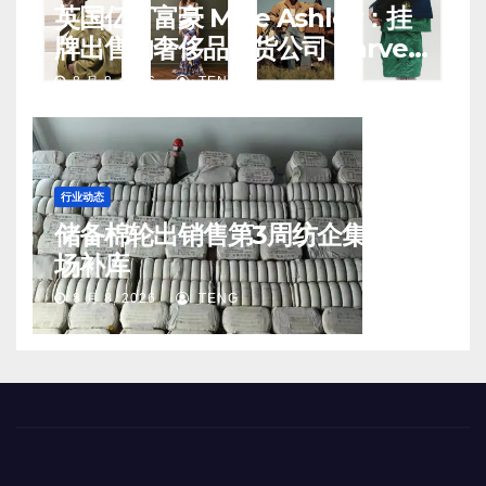
英国亿万富豪 Mike Ashley：挂
牌出售的奢侈品百货公司 Harvey
Nichols 正陷入“死亡螺旋”
8 月 8, 2026
TENG
行业动态
储备棉轮出销售第3周纺企集中入
场补库
8 月 8, 2026
TENG