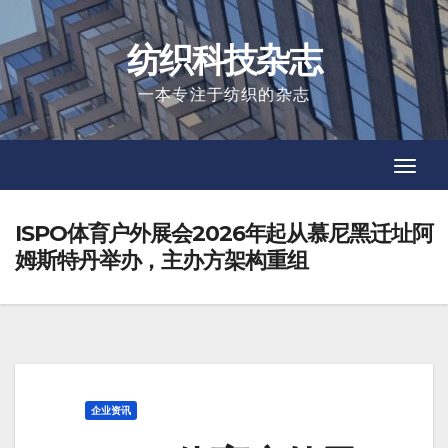
Skip
to
纺织科技杂志
content
一本专注于纺织的杂志
Toggl
Toggl
Navig
Navig
ISPO体育户外展会2026年起从慕尼黑迁址阿
姆斯特丹举办，主办方架构重组
企业资讯