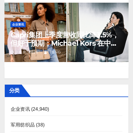
企业资讯
Capri集团上季度营收同比降3.5%，
但好于预期；Michael Kors 在中国
市场持续向好
J 8 月, 2026
TENG
分类
企业资讯
(24,940)
军用纺织品
(38)