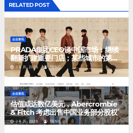
RELATED POST
企业资讯
PRADA集团CEO谈中国市场：继续
翻新扩建重要门店；某些城市的第
二、第三店不再有价值
J 8 月, 2026
TENG
企业资讯
估值或达数亿美元，Abercrombie
& Fitch 考虑出售中国业务部分股权
J 8 月, 2026
TENG