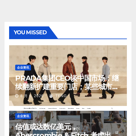
YOU MISSED
企业资讯
PRADA集团CEO谈中国市场：继
续翻新扩建重要门店；某些城市的
第二、第三店不再有价值
8 月 6, 2026
TENG
企业资讯
估值或达数亿美元，
Abercrombie & Fitch 考虑出售