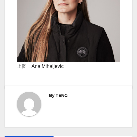
上图：Ana Mihaljevic
By
TENG