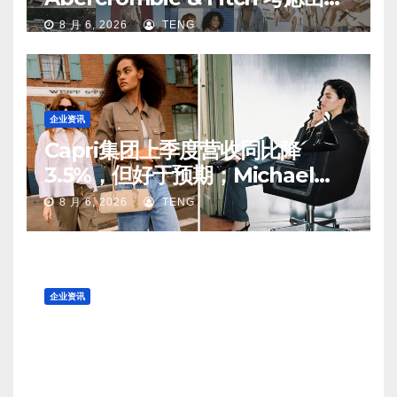
中国业务部分股权
8 月 6, 2026
TENG
企业资讯
Capri集团上季度营收同比降
3.5%，但好于预期；Michael
Kors 在中国市场持续向好
8 月 6, 2026
TENG
企业资讯
挪威百年滑雪装备品牌 Madshus
所有权易主
8 月 6, 2026
TENG