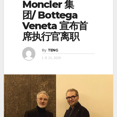
Moncler 集
团/ Bottega
Veneta 宣布首
席执行官离职
By
TENG
1 月 21, 2026