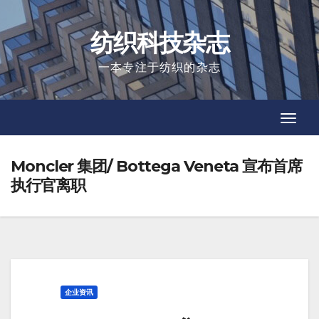
Skip
to
纺织科技杂志
content
一本专注于纺织的杂志
Toggl
Toggl
Navig
Navig
Moncler 集团/ Bottega Veneta 宣布首席
执行官离职
企业资讯