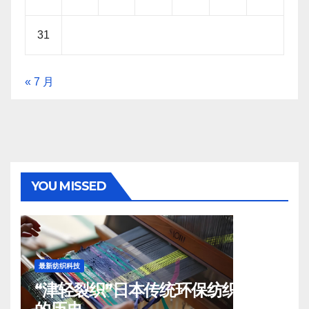
31
« 7 月
YOU MISSED
最新纺织科技
“津轻裂织”日本传统环保纺织工艺