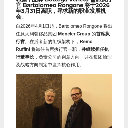
官
Bartolomeo Rongone
将于2026
年3月31日离职，寻求新的职业发展机
会。
自2026年4月1日起，Bartolomeo Rongone 将出
任意大利奢侈品集团
Moncler Group
的
首席执
行官
。在后者新的组织架构下，
Remo
Ruffini
将卸任首席执行官一职，
并继续担任执
行董事长
，负责公司的创意方向，并在集团治理
及战略方向制定中发挥核心作用。