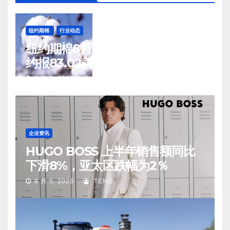
纽约期棉
行业动态
纽约期棉8月5日(周三)收涨12月合
约报83.02美分/磅
8 月 6, 2026
TENG
企业资讯
HUGO BOSS 上半年销售额同比
下滑8%，亚太区跌幅为2％
8 月 5, 2026
TENG