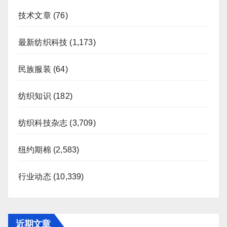
技术文章
(76)
最新纺织科技
(1,173)
民族服装
(64)
纺织知识
(182)
纺织科技杂志
(3,709)
纽约期棉
(2,583)
行业动态
(10,339)
近期文章