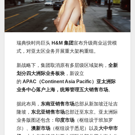
瑞典快时尚巨头
H&M 集团
宣布升级商业运营模
式，对亚太区业务开展重大架构重组。
新战略下，集团取消原有多层级区域架构，
全新
划分四大洲际业务板块
，新设立
的
APAC（Continent Asia Pacific）亚太洲际
业务中心落户上海，统筹管理五大销售市场
。
据此布局，
东南亚销售市场
总部从新加坡迁址吉
隆坡，
东北亚销售市场
总部迁至东京。亚太洲际
业务版图还包含：
印度市场
（枢纽设于班加罗
尔）、
澳新市场
（枢纽设于悉尼）以及
大中华市