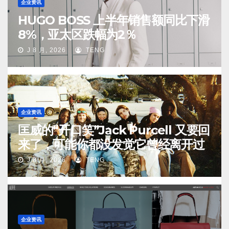
企业资讯
HUGO BOSS 上半年销售额同比下滑
8%，亚太区跌幅为2％
J 8 月, 2026
TENG
企业资讯
匡威的“开口笑”Jack Purcell 又要回
来了，可能你都没发觉它曾经离开过
J 8 月, 2026
TENG
企业资讯