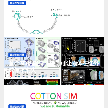
最新纺织科技
Cotton-Sim仿生棉用水排污及碳排
放数据对比与测算
J 7 月, 2026
TENG
最新纺织科技
首个3D热隐身斗篷，可让物体在红外
成像下消失
J 7 月, 2026
TENG
最新纺织科技