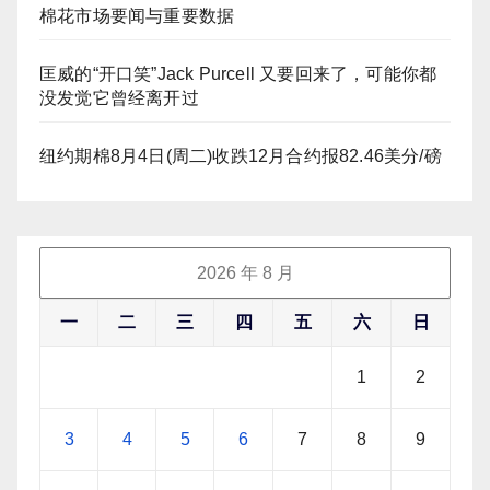
棉花市场要闻与重要数据
匡威的“开口笑”Jack Purcell 又要回来了，可能你都
没发觉它曾经离开过
纽约期棉8月4日(周二)收跌12月合约报82.46美分/磅
2026 年 8 月
一
二
三
四
五
六
日
1
2
3
4
5
6
7
8
9