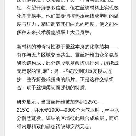
径，有望开辟更多信道。但在丝绸材料上实现极
化并非易事。他们需要调控热压丝线成塑时的温
度与压力，精细调节其扭曲光的程度，使之能在
多种未来技术所需频率上大显身手。
新材料的神奇特性源于蚕丝本身的化学结构——
有序与无序区域交替共生。蚕丝纤维由众多氨基
酸长链构成，部分链段氨基酸随机排列，缠绕成
无定形的“乱麻”；另一些链段则以重复模式连
接，整齐折叠成扭曲的晶片。正是这种交错组
合，赋予丝绸柔韧而强韧的特质。
研究显示，当蚕丝纤维被加热到125℃—
215℃，并承受1900—9800个大气压时，丝中水
分悄然蒸发。缠结的区域彼此融合成单层，而纤
维内那精致的晶态褶皱却安然无恙。