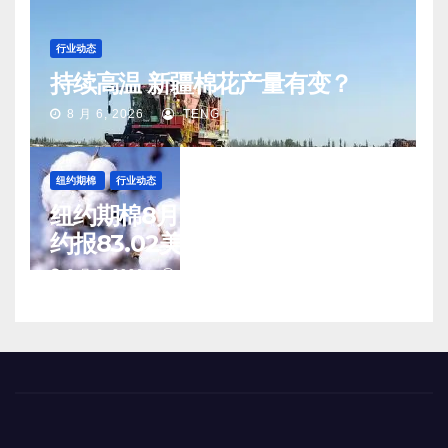
行业动态
持续高温 新疆棉花产量有变？
8 月 6, 2026
TENG
纽约期棉
行业动态
纽约期棉8月5日(周三)收涨12月合
约报83.02美分/磅
8 月 6, 2026
TENG