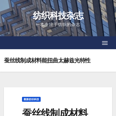
Skip
to
纺织科技杂志
content
一本专注于纺织的杂志
Toggl
Toggl
Navig
Navig
蚕丝线制成材料能扭曲太赫兹光特性
最新纺织科技
蚕丝线制成材料