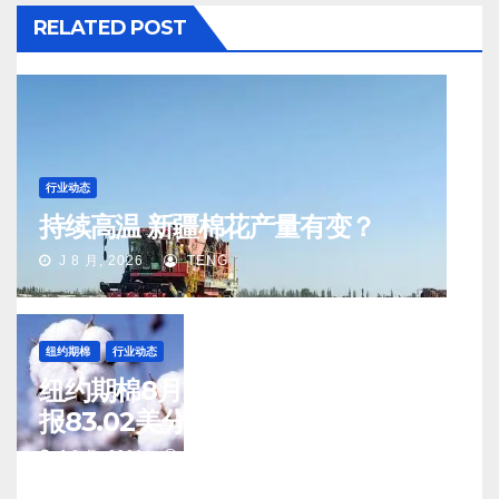
RELATED POST
行业动态
持续高温 新疆棉花产量有变？
J 8 月, 2026
TENG
纽约期棉
行业动态
纽约期棉8月5日(周三)收涨12月合约
报83.02美分/磅
J 8 月, 2026
TENG