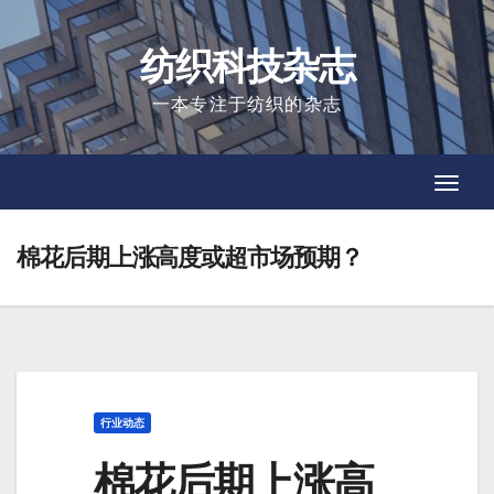
Skip
to
纺织科技杂志
content
一本专注于纺织的杂志
Toggl
Toggl
Navig
Navig
棉花后期上涨高度或超市场预期？
行业动态
棉花后期上涨高