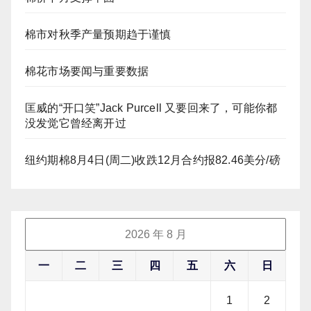
棉市对秋季产量预期趋于谨慎
棉花市场要闻与重要数据
匡威的“开口笑”Jack Purcell 又要回来了，可能你都
没发觉它曾经离开过
纽约期棉8月4日(周二)收跌12月合约报82.46美分/磅
2026 年 8 月
一
二
三
四
五
六
日
1
2