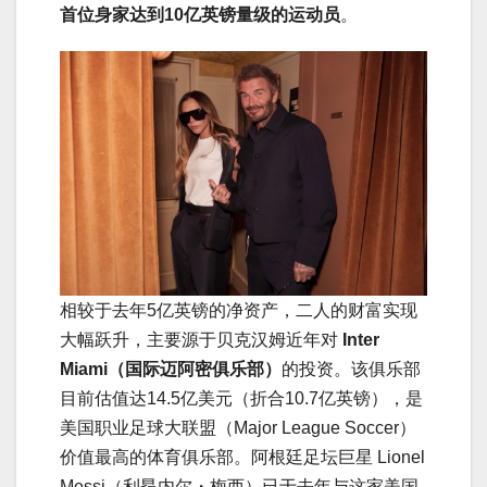
首位身家达到10亿英镑量级的运动员
。
相较于去年5亿英镑的净资产，二人的财富实现
大幅跃升，主要源于贝克汉姆近年对
Inter
Miami（国际迈阿密俱乐部）
的投资。该俱乐部
目前估值达14.5亿美元（折合10.7亿英镑），是
美国职业足球大联盟（Major League Soccer）
价值最高的体育俱乐部。阿根廷足坛巨星 Lionel
Messi（利昂内尔・梅西）已于去年与这家美国