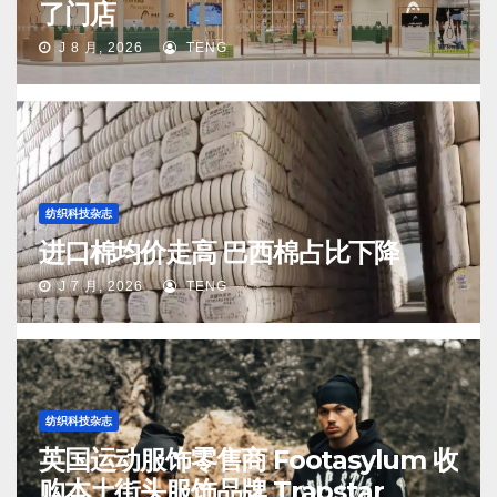
了门店
J 8 月, 2026
TENG
纺织科技杂志
进口棉均价走高 巴西棉占比下降
J 7 月, 2026
TENG
纺织科技杂志
英国运动服饰零售商 Footasylum 收
购本土街头服饰品牌 Trapstar