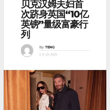
贝克汉姆夫妇首
次跻身英国“10亿
英镑”量级富豪行
列
By
TENG
5 月 19, 2026