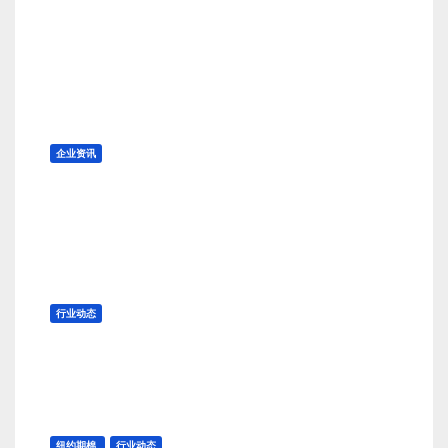
PUMA 发布多特蒙德新赛季第二
客场球衣
8 月 6, 2026
TENG
企业资讯
Calvin Klein 发布七夕广告大片
8 月 6, 2026
TENG
行业动态
持续高温 新疆棉花产量有变？
8 月 6, 2026
TENG
纽约期棉
行业动态