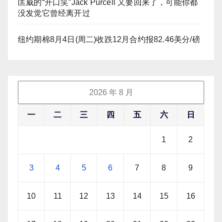
匡威的“开口笑”Jack Purcell 又要回来了，可能你都
没发觉它曾经离开过
纽约期棉8月4日(周二)收跌12月合约报82.46美分/磅
2026 年 8 月
一
二
三
四
五
六
日
1
2
3
4
5
6
7
8
9
10
11
12
13
14
15
16