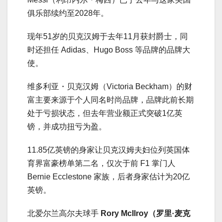
俱乐部续约至2028年。
现年51岁的贝克汉姆于去年11月获封爵士，同
时还担任 Adidas、Hugo Boss 等品牌的品牌大
使。
维多利亚・贝克汉姆（Victoria Beckham）的财
富主要来源于个人同名时尚品牌，品牌此前长期
处于亏损状态，但去年营业额正式突破1亿英
镑，并成功扭亏为盈。
11.85亿英镑的身家让贝克汉姆夫妇位列英国体
育界富豪榜单第二名，仅次于前 F1 掌门人
Bernie Ecclestone 家族，后者身家估计为20亿
英镑。
北爱尔兰高尔夫球手
Rory McIlroy（罗里·麦克