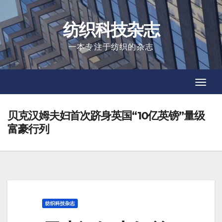
Skip
to
纺织科技杂志
content
一本专注于纺织的杂志
Toggl
Toggl
Navig
Navig
贝克汉姆夫妇首次跻身英国“10亿英镑”量级
富豪行列
纺织科技杂志