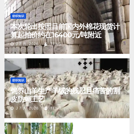
纺织知识
本次轮出按照目前国内外棉花现货计
算起拍价约在16400元/吨附近
J 7 月, 2026
TENG
纺织知识
饲养山羊生产羊绒的残忍且痛苦的割
皮防蝇工艺
J 7 月, 2026
TENG