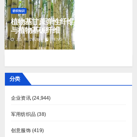
纺织知识
植物基甘蔗弹性纤维（生物基氨纶）
与植物基碳纤维
J 5 月, 2026
TENG
分类
企业资讯
(24,944)
军用纺织品
(38)
创意服饰
(419)