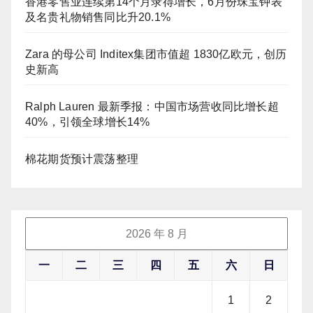
香港零售业连续第14个月录得增长，6月份珠宝钟表
及名贵礼物销售同比升20.1%
Zara 的母公司 Inditex集团市值超 1830亿欧元，创历
史新高
Ralph Lauren 最新季报：中国市场营收同比增长超
40%，引领全球增长14%
棉花期货预计震荡整理
2026 年 8 月
一
二
三
四
五
六
日
1
2