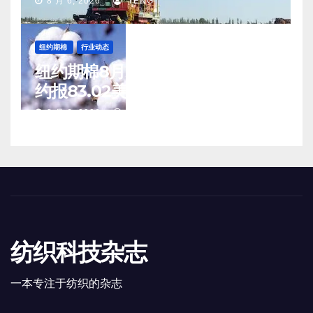
8 月 6, 2026
TENG
纽约期棉
行业动态
纽约期棉8月5日(周三)收涨12月合
约报83.02美分/磅
8 月 6, 2026
TENG
纺织科技杂志
一本专注于纺织的杂志