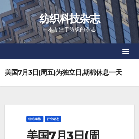
Skip
to
纺织科技杂志
content
一本专注于纺织的杂志
Toggl
Toggl
Navig
Navig
美国7月3日(周五)为独立日,期棉休息一天
纽约期棉
行业动态
美国7月3日(周