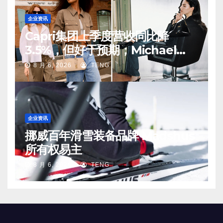
企业资讯
Capri集团上季度营收同比降
3.5%，但好于预期；Michael
Kors 在中国市场持续向好
8 月 6, 2026
TENG
企业资讯
挪威百年滑雪装备品牌 Madshus
所有权易主
8 月 6, 2026
TENG