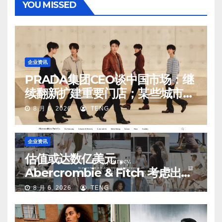
YOU MISSED
企业资讯
PRADA集团CEO谈中国市场：继
续翻新扩建重要门店；某些城市的
第二、第三店不再有价值
8 月 6, 2026
TENG
企业资讯
估值或达数亿美元，
Abercrombie & Fitch 考虑出售
中国业务部分股权
8 月 6, 2026
TENG