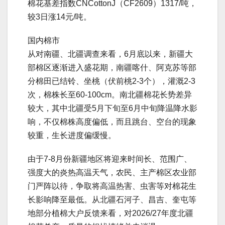
棉花基差指数CNCottonJ（CF2609）1317/吨，
较3日涨14元/吨。
国内棉市
从对南疆、北疆调查来看，6月底以来，新疆大
部棉区逐渐进入盛花期，南疆喀什、阿克苏等部
分棉田已结铃、坐桃（伏前桃2-3个），灌溉2-3
次，棉株长至60-100cm。南北疆棉花长势差异
较大，其中北疆受5月下旬至6月中旬降温降水影
响，不仅棉株高度偏低，而且跳台、空台的现象
较重，生长进度偏缓慢。
由于7-8月份新疆地区将迎来时间长、范围广、
强度大的炎热高温天气，农民、主产棉区农业部
门严阵以待，争取将高温热害、虫害等对棉花生
长影响降至最低。从北疆石河子、昌吉、奎屯等
地部分植棉大户反馈来看，对2026/27年度北疆