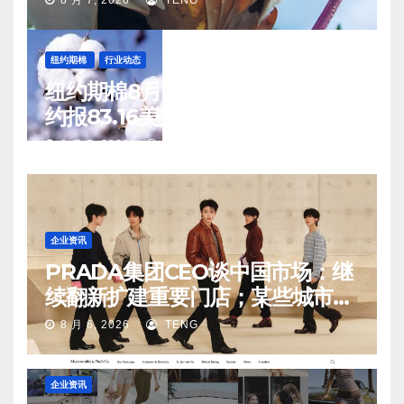
8 月 7, 2026
TENG
纽约期棉
行业动态
纽约期棉8月6日(周四)收涨12月合
约报83.16美分/磅
8 月 7, 2026
TENG
企业资讯
PRADA集团CEO谈中国市场：继
续翻新扩建重要门店；某些城市的
第二、第三店不再有价值
8 月 6, 2026
TENG
企业资讯