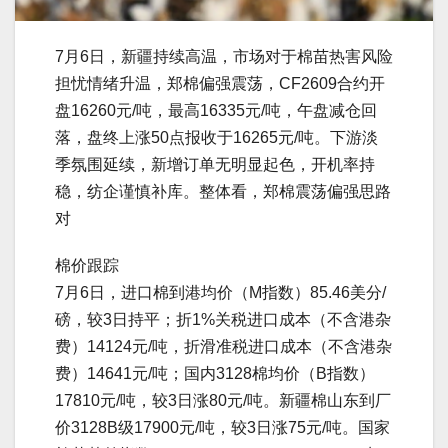
7月6日，新疆持续高温，市场对于棉苗热害风险
担忧情绪升温，郑棉偏强震荡，CF2609合约开
盘16260元/吨，最高16335元/吨，午盘减仓回
落，盘终上涨50点报收于16265元/吨。下游淡
季氛围延续，新增订单无明显起色，开机率持
稳，纺企谨慎补库。整体看，郑棉震荡偏强思路
对
棉价跟踪
7月6日，进口棉到港均价（M指数）85.46美分/
磅，较3日持平；折1%关税进口成本（不含港杂
费）14124元/吨，折滑准税进口成本（不含港杂
费）14641元/吨；国内3128棉均价（B指数）
17810元/吨，较3日涨80元/吨。新疆棉山东到厂
价3128B级17900元/吨，较3日涨75元/吨。国家