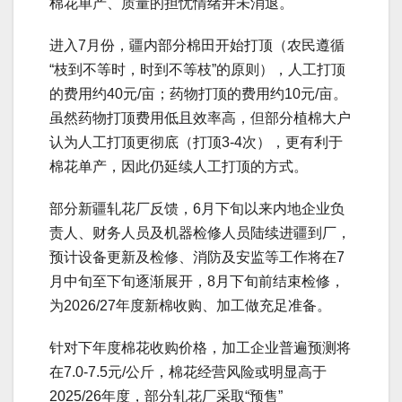
棉花单产、质量的担忧情绪并未消退。
进入7月份，疆内部分棉田开始打顶（农民遵循
“枝到不等时，时到不等枝”的原则），人工打顶
的费用约40元/亩；药物打顶的费用约10元/亩。
虽然药物打顶费用低且效率高，但部分植棉大户
认为人工打顶更彻底（打顶3-4次），更有利于
棉花单产，因此仍延续人工打顶的方式。
部分新疆轧花厂反馈，6月下旬以来内地企业负
责人、财务人员及机器检修人员陆续进疆到厂，
预计设备更新及检修、消防及安监等工作将在7
月中旬至下旬逐渐展开，8月下旬前结束检修，
为2026/27年度新棉收购、加工做充足准备。
针对下年度棉花收购价格，加工企业普遍预测将
在7.0-7.5元/公斤，棉花经营风险或明显高于
2025/26年度，部分轧花厂采取“预售”