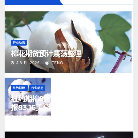
行业动态
棉花期货预计震荡整理
J 8 月, 2026
TENG
纽约期棉
行业动态
纽约期棉8月6日(周四)收涨12月合约
报83.16美分/磅
J 8 月, 2026
TENG