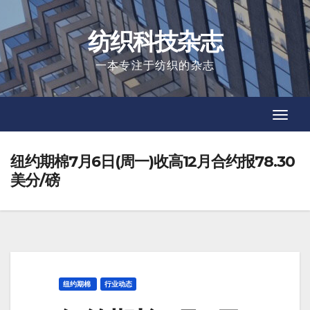
Skip
to
纺织科技杂志
content
一本专注于纺织的杂志
Toggl
Toggl
Navig
Navig
纽约期棉7月6日(周一)收高12月合约报78.30
美分/磅
纽约期棉
行业动态