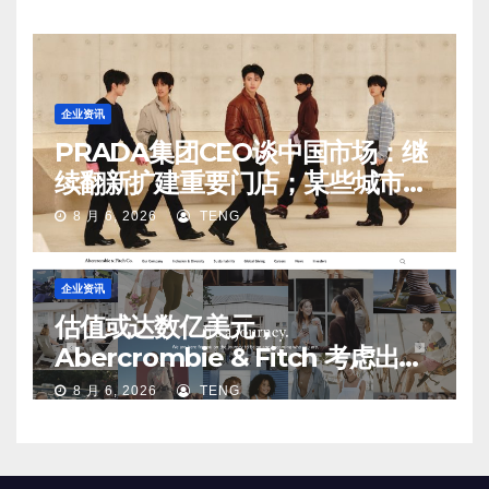
企业资讯
PRADA集团CEO谈中国市场：继
续翻新扩建重要门店；某些城市的
第二、第三店不再有价值
8 月 6, 2026
TENG
企业资讯
估值或达数亿美元，
Abercrombie & Fitch 考虑出售
中国业务部分股权
8 月 6, 2026
TENG