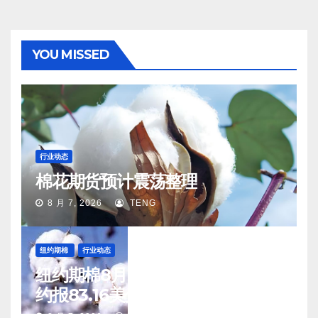
YOU MISSED
行业动态
棉花期货预计震荡整理
8 月 7, 2026
TENG
纽约期棉
行业动态
纽约期棉8月6日(周四)收涨12月合
约报83.16美分/磅
8 月 7, 2026
TENG