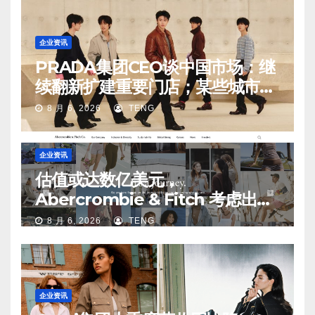
企业资讯
PRADA集团CEO谈中国市场：继
续翻新扩建重要门店；某些城市的
第二、第三店不再有价值
8 月 6, 2026
TENG
企业资讯
估值或达数亿美元，
Abercrombie & Fitch 考虑出售
中国业务部分股权
8 月 6, 2026
TENG
企业资讯