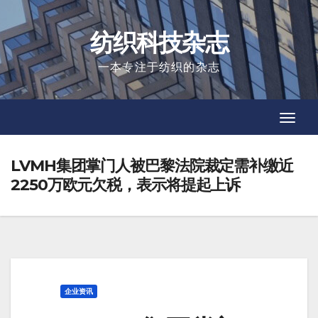
Skip
to
纺织科技杂志
content
一本专注于纺织的杂志
Toggl
Toggl
Navig
Navig
LVMH集团掌门人被巴黎法院裁定需补缴近
2250万欧元欠税，表示将提起上诉
企业资讯