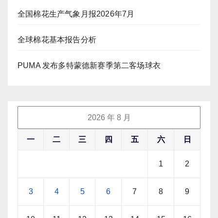
全国棉花生产气象月报2026年7月
全球棉花基本报告分析
PUMA 发布多特蒙德新赛季第二客场球衣
2026 年 8 月
一
二
三
四
五
六
日
1
2
3
4
5
6
7
8
9