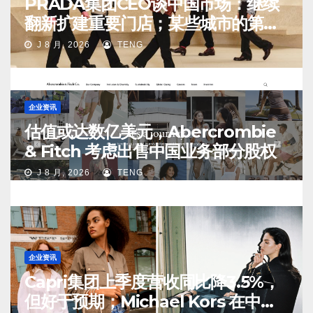
PRADA集团CEO谈中国市场：继续
翻新扩建重要门店；某些城市的第
二、第三店不再有价值
J 8 月, 2026
TENG
企业资讯
估值或达数亿美元，Abercrombie
& Fitch 考虑出售中国业务部分股权
J 8 月, 2026
TENG
企业资讯
Capri集团上季度营收同比降3.5%，
但好于预期；Michael Kors 在中国