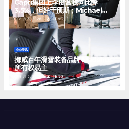
Capri集团上季度营收同比降
3.5%，但好于预期；Michael
Kors 在中国市场持续向好
8 月 6, 2026
TENG
企业资讯
挪威百年滑雪装备品牌 Madshus
所有权易主
8 月 6, 2026
TENG