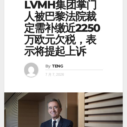
LVMH集团掌门
人被巴黎法院裁
定需补缴近2250
万欧元欠税，表
示将提起上诉
By
TENG
7 月 7, 2026