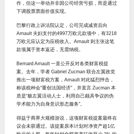
作，但这一举动并非因公司经营亏损，而是通过
下调股票票面价值实现。
巴黎行政上诉法院认定，公司完成减资后向
Arnault 夫妇支付的4997万欧元款项中，有3218
万欧元应认定为应税收入。Arnault 则主张这笔
款项属于资本返还，无需纳税。
Bernard Arnault 一直公开反对各类财富税提
案。去年，学者 Gabriel Zucman 联合左翼政党
推出一项财富税方案，Arnault 对此猛烈抨击，
称该税种会“重创法国经济”，并直言 Zucman 本
质是“极左翼活动人士，利用自己颇具争议的伪
学术能力为自身意识形态服务”。
得益于商界大规模游说，这项财富税提案最终在
议会未获通过。该提案原本计划对净资产超1亿