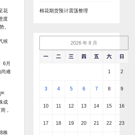
至花
棉花期货预计震荡整理
进度
势。
气候
2026 年 8 月
一
二
三
四
五
六
日
。6月
响尚难
1
2
3
4
5
6
7
8
9
严
株成
10
11
12
13
14
15
16
下周，
17
18
19
20
21
22
23
棉株