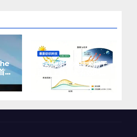
最新纺织科技
che
被动辐射制冷技术用于
首席
面料上是真实有效吗？
前景如何？
8 月 7, 2026
TENG