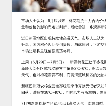
市场人士认为，6月底以来，棉花期货主力合约价格从
量和价格的影响尚难以判断，后续需进一步观察新
近日新疆地区出现持续性高温天气。市场人士认为
升温，国内棉价因此受到提振。与此同时，下游纺
市场短期将呈现偏强震荡格局。
上周（6月29日—7月5日），新疆棉花正处于盛
新疆大部分区域气温较常年偏高2℃~6℃，高温日
天气，也对棉花发育不利，而黄河流域棉区的光热
新疆巴州冠农棉业营销部经理李伟齐接受记者采访时
回落，维持在38℃~40℃，同时风力有所减弱，体
7月初新疆棉花产区多地出现高温天气：南疆尉犁、