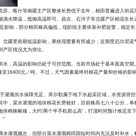
克苏、喀什等南疆主产区整体长势优于去年，棉田普遍进入初花
频滴水降温，抵御高温即可。昌吉、石河子等北疆产区棉花生长
不足影响，部分棉田株高偏低，现阶段主要依靠补肥促蕾，稳定长
。北疆受前期低温影响，果枝现蕾量有所减少；近期受厄尔尼诺
州产区情况尤为突出。
供水，高温的影响仍处于可控范围。当前市场处于基本面真空期
涨至16400元／吨。不过，天气因素最终对棉花产量和价格的影
益于灌溉供水保障充足。库尔勒属于地下水超采区域，水资源管控
其中，渠水灌溉的地块棉花长势较好，目前株高七八十公分，单
块棉株略矮，大约‘两个半手机那么高’，打顶时间预计推迟至
”
滴水灌溉频次，但部分渠水灌溉棉田因短时间内无法及时补水，