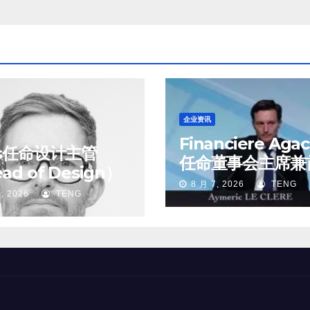
企业资讯
Financiere Aga
ss任命设计主管
任命董事会主席兼
ad of Design）
执行官
8 月 7, 2026
TENG
, 2026
TENG