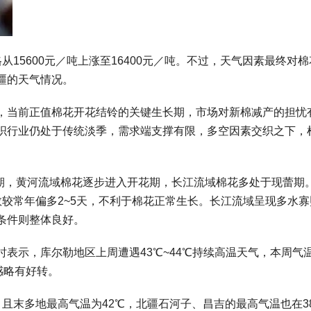
15600元／吨上涨至16400元／吨。不过，天气因素最终对棉
疆的天气情况。
，当前正值棉花开花结铃的关键生长期，市场对新棉减产的担忧
织行业仍处于传统淡季，需求端支撑有限，多空因素交织之下，
花期，黄河流域棉花逐步进入开花期，长江流域棉花多处于现蕾期
数较常年偏多2~5天，不利于棉花正常生长。长江流域呈现多水寡
条件则整体良好。
表示，库尔勒地区上周遭遇43℃~44℃持续高温天气，本周气
感略有好转。
且末多地最高气温为42℃，北疆石河子、昌吉的最高气温也在3