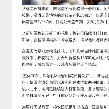
从棉花长势来看，南北疆的分化格局十分明显。阿
铃期，灌溉充足地块的蕾铃留存状态稳定，仅需高
比南疆滞后5~7天，目前处于盛蕾期，受5月积温
当前新疆棉花正处于盛花期，棉花已陆续开始打顶
影响，新疆持续高温且降水偏少，塔城地区与昌吉
高温天气易引发棉花落花，若能及时保障棉田灌溉
底以来，棉花期货主力合约价格从15600元／吨上
以判断，后续需进一步观察新疆的天气情况。
“整体来看，库尔勒区域的棉花长势良好，主要得
格，棉田灌溉分为渠水灌溉和井水灌溉两种情形。
桃八九个，本周已陆续进入打顶阶段。井水灌溉的地
但坐桃情况良好，打顶前达到九个桃应该没有问题。
为应对高温热害，棉农已积极采取措施，适当增加