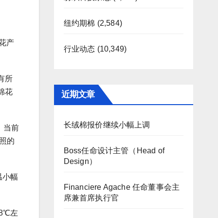
纽约期棉
(2,584)
花产
行业动态
(10,349)
有所
棉花
近期文章
长绒棉报价继续小幅上调
。当前
照的
Boss任命设计主管（Head of
Design）
温小幅
Financiere Agache 任命董事会主
席兼首席执行官
8℃左