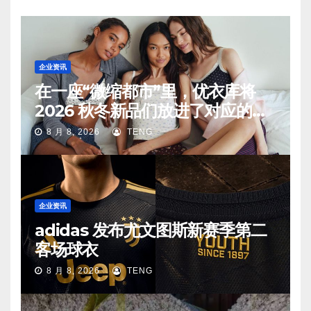
企业资讯
在一座“微缩都市”里，优衣库将
2026 秋冬新品们放进了对应的生
活场景中
8 月 8, 2026
TENG
企业资讯
adidas 发布尤文图斯新赛季第二
客场球衣
8 月 8, 2026
TENG