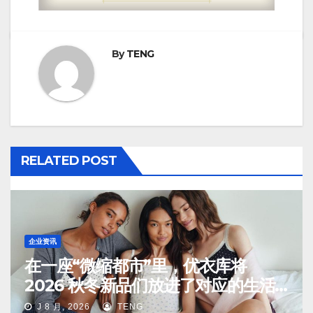
By
TENG
RELATED POST
企业资讯
在一座“微缩都市”里，优衣库将
2026 秋冬新品们放进了对应的生活
场景中
J 8 月, 2026
TENG