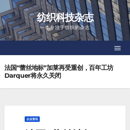
Skip
to
纺织科技杂志
content
一本专注于纺织的杂志
Toggl
Toggl
Navig
Navig
法国“蕾丝地标”加莱再受重创，百年工坊
Darquer将永久关闭
企业资讯