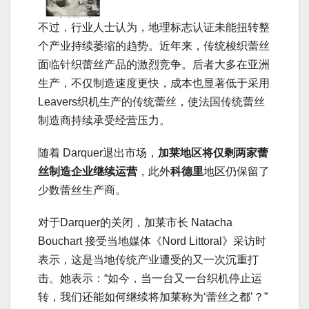
不过，行业人士认为，地理标志认证未能扭转整
个产业持续萎缩的趋势。近年来，传统梭织蕾丝
面临针织蕾丝产品的激烈竞争。后者大多在亚洲
生产，不仅制造速度更快，成本也显著低于采用
Leavers织机生产的传统蕾丝，使法国传统蕾丝
制造商持续承受经营压力。
随着 Darquer退出市场，
加莱地区将仅剩两家蕾
丝制造企业继续运营
，此外
科德里
地区仍保留了
少数蕾丝生产商。
对于Darquer的关闭，加莱市长 Natacha
Bouchart 接受当地媒体《Nord Littoral》采访时
表示，这是当地传统产业遭受的又一次沉重打
击。她表示：“如今，当一台又一台织机停止运
转，我们还能如何继续将加莱称为‘蕾丝之都’？”