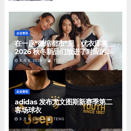
8 月 8, 2026
TENG
企业资讯
在一座“微缩都市”里，优衣库将
2026 秋冬新品们放进了对应的生
活场景中
8 月 8, 2026
TENG
企业资讯
adidas 发布尤文图斯新赛季第二
客场球衣
8 月 8, 2026
TENG