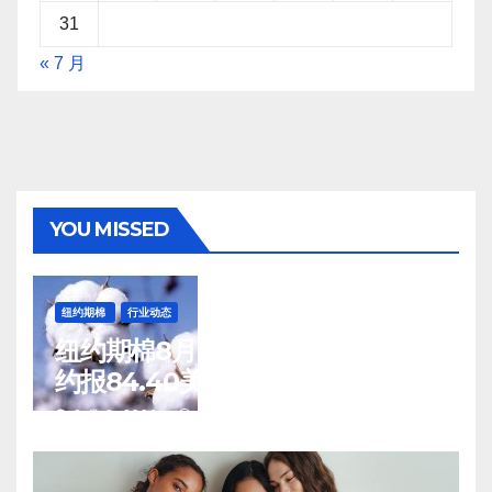
31
« 7 月
YOU MISSED
纽约期棉
行业动态
纽约期棉8月7日(周五)收涨12月合
约报84.40美分/磅
8 月 8, 2026
TENG