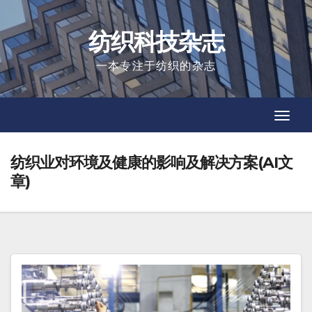
Skip
to
纺织科技杂志
content
一本专注于纺织的杂志
Toggl
Toggl
Navig
Navig
纺织业对环境及健康的影响及解决方案(AI文
章)