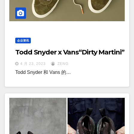
企业资讯
Todd Snyder x Vans“Dirty Martini”
4 月 23, 2023
ZENG
Todd Snyder 和 Vans 的…