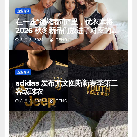
企业资讯
在一座“微缩都市”里，优衣库将
2026 秋冬新品们放进了对应的生
活场景中
8 月 8, 2026
TENG
企业资讯
adidas 发布尤文图斯新赛季第二
客场球衣
8 月 8, 2026
TENG