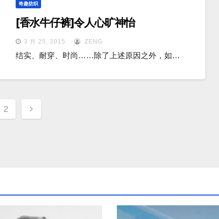
奇趣纺织
[香水牛仔裤]令人心旷神怡
3 月 25, 2015
ZENG
结实、耐穿、时尚……除了上述原因之外，如…
2