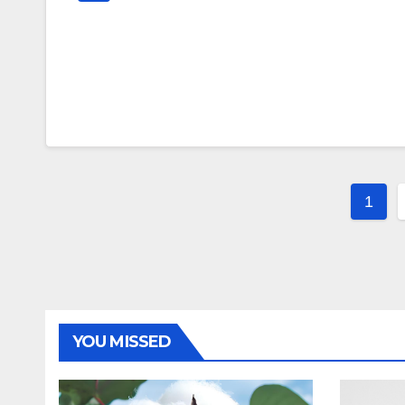
文
1
章
分
页
YOU MISSED