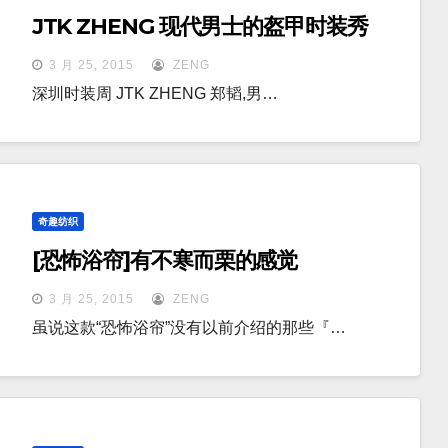
JTK ZHENG 现代男士的盔甲时装秀
3 月 25, 2015
ZENG
深圳时装周 JTK ZHENG 郑韬,男…
奇趣纺织
[恐怖浴帘]有不寒而栗的感觉
3 月 25, 2015
ZENG
虽说这款“恐怖浴帘”没有以前介绍的那些『…