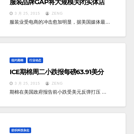
服装品牌GAP将大规模关闭实体店
3 月 25, 2015
ZENG
服装业受电商的冲击愈加明显，据美国媒体最…
纽约期棉
行业动态
ICE期棉周二小跌报每磅63.91美分
3 月 25, 2015
ZENG
期棉在美国政府报告前小跌受美元反弹打压 …
纺织科技杂志