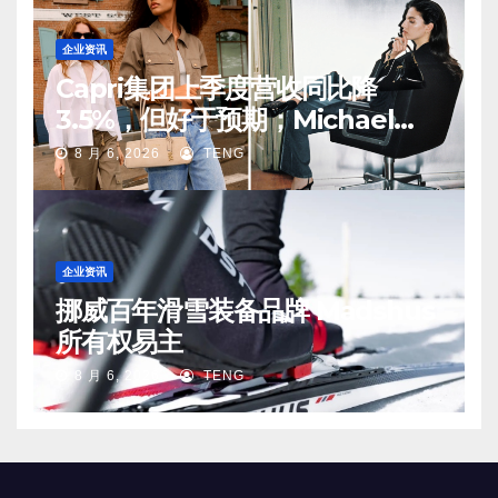
企业资讯
Capri集团上季度营收同比降
3.5%，但好于预期；Michael
Kors 在中国市场持续向好
8 月 6, 2026
TENG
企业资讯
挪威百年滑雪装备品牌 Madshus
所有权易主
8 月 6, 2026
TENG