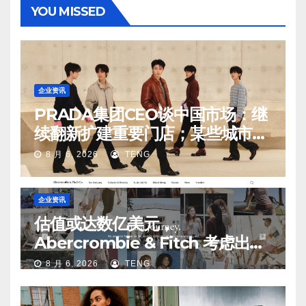
YOU MISSED
企业资讯
PRADA集团CEO谈中国市场：继
续翻新扩建重要门店；某些城市的
第二、第三店不再有价值
8 月 6, 2026
TENG
企业资讯
估值或达数亿美元，
Abercrombie & Fitch 考虑出售
中国业务部分股权
8 月 6, 2026
TENG