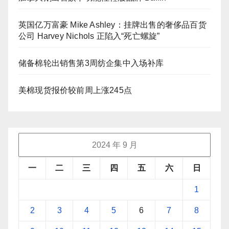
英国亿万富豪 Mike Ashley：挂牌出售的奢侈品百货
公司 Harvey Nichols 正陷入“死亡螺旋”
储备棉轮出销售第3周纺企集中入场补库
美棉现货报价较前周上涨245点
2024 年 9 月
一
二
三
四
五
六
日
1
2
3
4
5
6
7
8