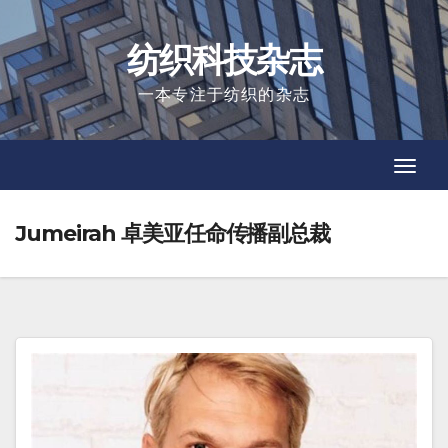
Skip
to
纺织科技杂志
content
一本专注于纺织的杂志
Toggl
Toggl
Navig
Navig
Jumeirah 卓美亚任命传播副总裁