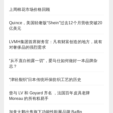
上周棉花市场价格回顾
Quince，美国轻奢版“Shein”过去12个月营收突破20
亿美元
LVMH集团首席财务官：凡有财富创造的地方，就有
对奢侈品的强烈需求
“从不直白袒露一切”，爱马仕如何做好一本品牌杂
志？
“津轻裂织”日本传统环保纺织工艺的历史
曾与 LV 和 Goyard 齐名 ，法国百年皮具老牌
Moreau 的所有权易手
加拿大鹅出售旗下功能性鞋履品牌 Baffin