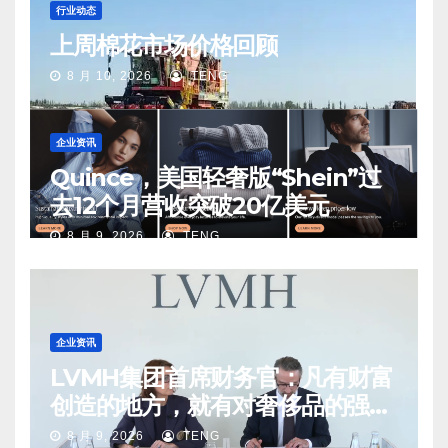
行业动态
上周棉花市场价格回顾
8 月 10, 2026
TENG
企业资讯
Quince，美国轻奢版“Shein”过
去12个月营收突破20亿美元
8 月 9, 2026
TENG
企业资讯
LVMH集团首席财务官：凡有财富
创造的地方，就有对奢侈品的强烈
需求
8 月 9, 2026
TENG