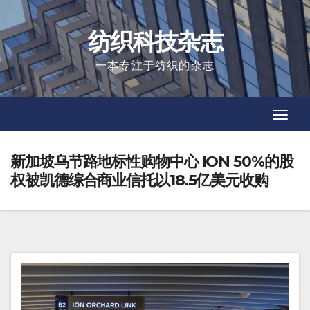
Skip
to
纺织科技杂志
content
一本专注于纺织的杂志
Toggl
Toggl
Navig
Navig
新加坡乌节路地标性购物中心 ION 50%的股
权被凯德综合商业信托以18.5亿美元收购