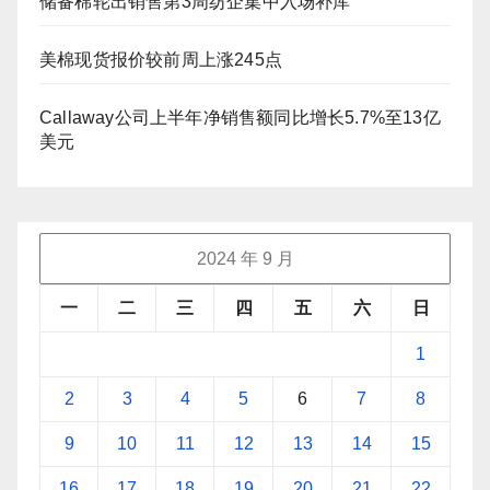
储备棉轮出销售第3周纺企集中入场补库
美棉现货报价较前周上涨245点
Callaway公司上半年净销售额同比增长5.7%至13亿
美元
2024 年 9 月
一
二
三
四
五
六
日
1
2
3
4
5
6
7
8
9
10
11
12
13
14
15
16
17
18
19
20
21
22