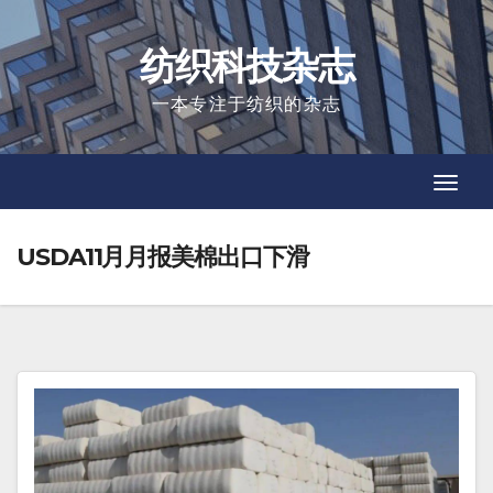
Skip
to
纺织科技杂志
content
一本专注于纺织的杂志
Toggl
Toggl
Navig
Navig
USDA11月月报美棉出口下滑