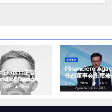
企业资讯
Financiere Aga
ss任命设计主管
任命董事会主席兼
ad of Design）
执行官
8 月 7, 2026
TENG
, 2026
TENG