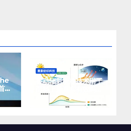
最新纺织科技
che
被动辐射制冷技术用于
首席
面料上是真实有效吗？
前景如何？
8 月 7, 2026
TENG