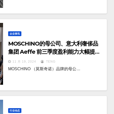
企业资讯
MOSCHINO的母公司、意大利奢侈品
集团 Aeffe 前三季度盈利能力大幅提
升，扭亏为盈
11 月 19, 2024
TENG
MOSCHINO （莫斯奇诺）品牌的母公…
行业动态