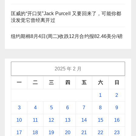
匡威的“开口笑”Jack Purcell 又要回来了，可能你都
没发觉它曾经离开过
纽约期棉8月4日(周二)收跌12月合约报82.46美分/磅
2025 年 2 月
一
二
三
四
五
六
日
1
2
3
4
5
6
7
8
9
10
11
12
13
14
15
16
17
18
19
20
21
22
23