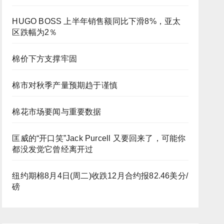
HUGO BOSS 上半年销售额同比下滑8%，亚太
区跌幅为2％
棉价下方支撑牢固
棉市对秋季产量预期趋于谨慎
棉花市场要闻与重要数据
匡威的“开口笑”Jack Purcell 又要回来了，可能你
都没发觉它曾经离开过
纽约期棉8月4日(周二)收跌12月合约报82.46美分/
磅