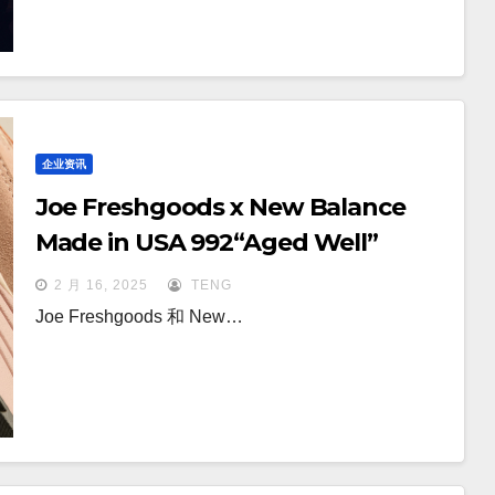
企业资讯
Joe Freshgoods x New Balance
Made in USA 992“Aged Well”
2 月 16, 2025
TENG
Joe Freshgoods 和 New…