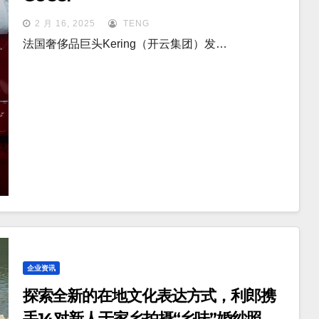
2 月 16, 2025
TENG
法国奢侈品巨头Kering（开云集团）发…
企业资讯
探索全新的在地文化表达方式，利郎携
手14对新人于家乡拍摄“乡味”婚纱照