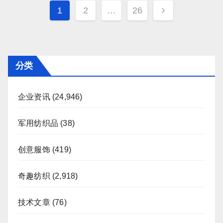
文
1
2
…
26
章
分
页
分类
企业资讯
(24,946)
军用纺织品
(38)
创意服饰
(419)
奇趣纺织
(2,918)
技术文章
(76)