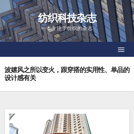
Skip
to
纺织科技杂志
content
一本专注于纺织的杂志
Toggl
Toggl
Navig
Navig
波嬉风之所以变火，跟穿搭的实用性、单品的
设计感有关