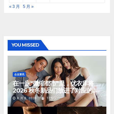
« 3 月
5 月 »
YOU MISSED
企业资讯
在一座“微缩都市”里，优衣库将
2026 秋冬新品们放进了对应的生
活场景中
8 月 8, 2026
TENG