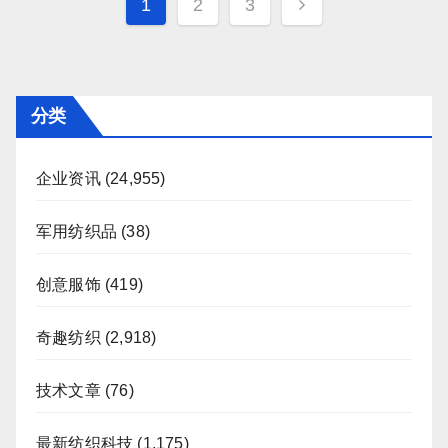
文
1
2
3
章
分
页
分类
企业资讯
(24,955)
军用纺织品
(38)
创意服饰
(419)
奇趣纺织
(2,918)
技术文章
(76)
最新纺织科技
(1,175)