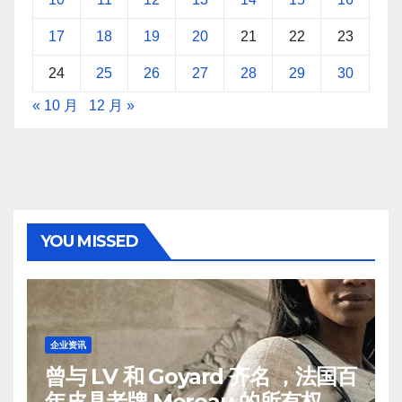
17
18
19
20
21
22
23
24
25
26
27
28
29
30
« 10 月
12 月 »
YOU MISSED
企业资讯
曾与 LV 和 Goyard 齐名 ，法国百
年皮具老牌 Moreau 的所有权易