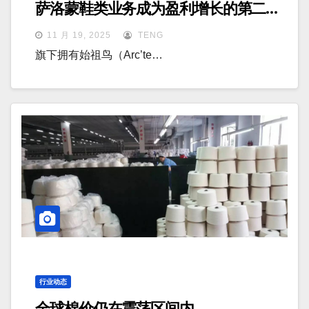
萨洛蒙鞋类业务成为盈利增长的第二大
支柱
11 月 19, 2025
TENG
旗下拥有始祖鸟（Arc’te…
行业动态
全球棉价仍在震荡区间内