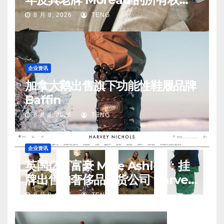
手
8 月 8, 2026
TENG
企业资讯
加拿大鹅出售旗下功能性鞋履品牌
Baffin
8 月 8, 2026
TENG
企业资讯
英国亿万富豪 Mike Ashley：挂
牌出售的奢侈品百货公司 Harvey
Nichols 正陷入“死亡螺旋”
8 月 8, 2026
TENG