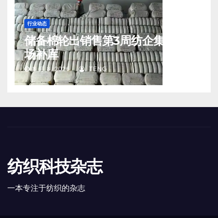
行业动态
储备棉轮出销售第3周纺企集中入
场补库
8 月 8, 2026
TENG
纺织科技杂志
一本专注于纺织的杂志