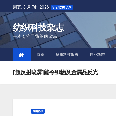
Skip
周五. 8 月 7th, 2026
8:24:31 AM
to
content
纺织科技杂志
一本专注于纺织的杂志
首页
纺织科技杂志
行业动态
[超反射喷雾]能令织物及金属品反光
奇趣纺织