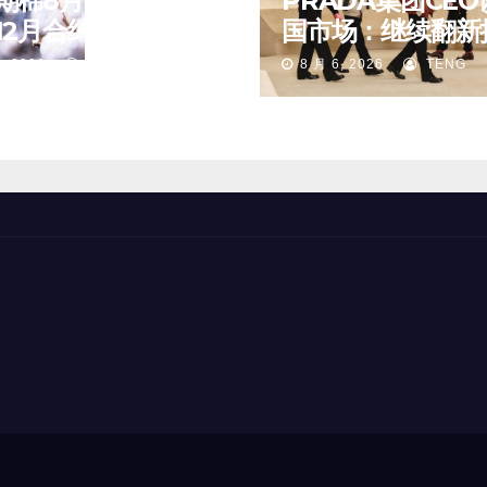
期棉8月6日(周四)
PRADA集团CEO
2月合约报83.16美
国市场：继续翻新
磅
重要门店；某些城
, 2026
TENG
8 月 6, 2026
TENG
第二、第三店不再
值