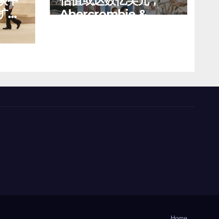
谈中
估值或达数亿美元，
扩建
Abercrombie &
市的
Fitch 考虑出售中国业
8 月 6, 2026
TENG
有价
务部分股权
Home