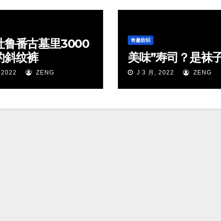
吐鲁番古墓里3000
奇趣纺织
的斜纹裤
美味”寿司？是袜
 2022
ZENG
J 3 月, 2022
ZENG