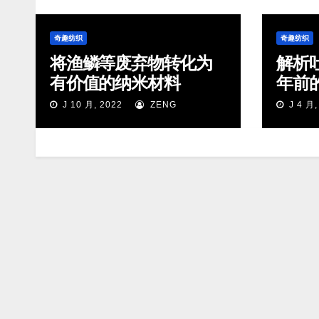
奇趣纺织
奇趣纺织
将渔鳞等废弃物转化为
解析
有价值的纳米材料
年前
J 10 月, 2022
ZENG
J 4 月,