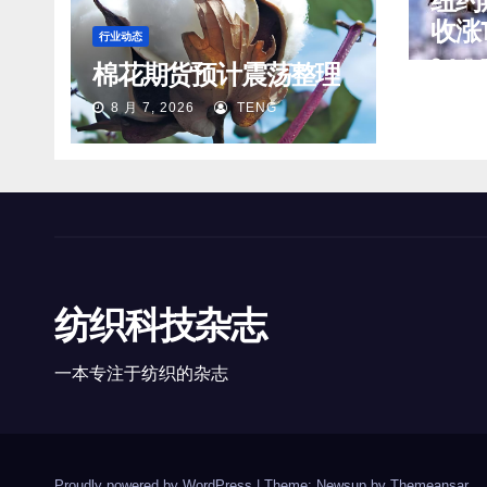
纽约
收涨1
行业动态
分/
8 月 7
棉花期货预计震荡整理
8 月 7, 2026
TENG
纺织科技杂志
一本专注于纺织的杂志
Proudly powered by WordPress
|
Theme: Newsup by
Themeansar
.