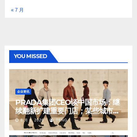
« 7 月
YOU MISSED
企业资讯
PRADA集团CEO谈中国市场：继
续翻新扩建重要门店；某些城市的
第二、第三店不再有价值
8 月 6, 2026
TENG