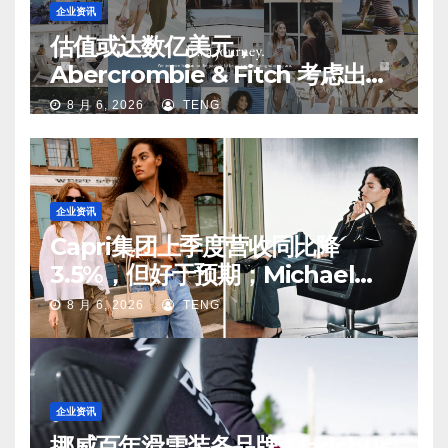
企业资讯
估值或达数亿美元，
Abercrombie & Fitch 考虑出售
中国业务部分股权
8 月 6, 2026
TENG
企业资讯
Capri集团上季度营收同比降
3.5%，但好于预期；Michael
Kors 在中国市场持续向好
8 月 6, 2026
TENG
企业资讯
挪威百年滑雪装备品牌 Madshus