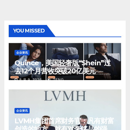
YOU MISSED
企业资讯
Quince，美国轻奢版“Shein”过
去12个月营收突破20亿美元
8 月 9, 2026
TENG
企业资讯
LVMH集团首席财务官：凡有财富
创造的地方，就有对奢侈品的强烈