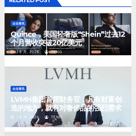
RELATED POST
企业资讯
Quince，美国轻奢版“Shein”过去12
个月营收突破20亿美元
J 8 月, 2026
TENG
企业资讯
LVMH集团首席财务官：凡有财富创
造的地方，就有对奢侈品的强烈需求
J 8 月, 2026
TENG