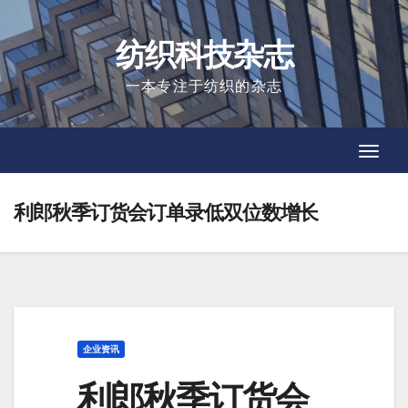
Skip
to
纺织科技杂志
content
一本专注于纺织的杂志
Toggl
Toggl
Navig
Navig
利郎秋季订货会订单录低双位数增长
企业资讯
利郎秋季订货会