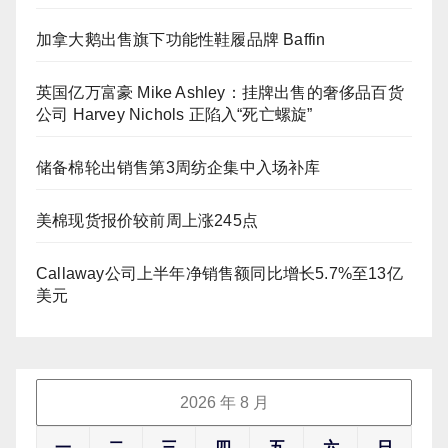
加拿大鹅出售旗下功能性鞋履品牌 Baffin
英国亿万富豪 Mike Ashley：挂牌出售的奢侈品百货
公司 Harvey Nichols 正陷入“死亡螺旋”
储备棉轮出销售第3周纺企集中入场补库
美棉现货报价较前周上涨245点
Callaway公司上半年净销售额同比增长5.7%至13亿
美元
2026 年 8 月
一
二
三
四
五
六
日