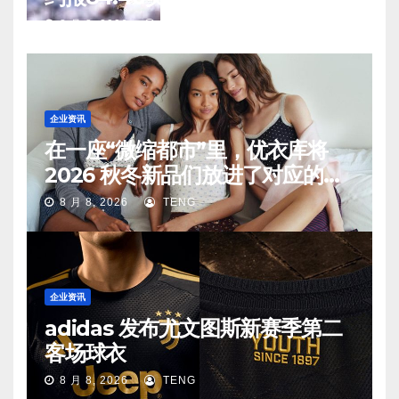
8 月 8, 2026
TENG
企业资讯
在一座“微缩都市”里，优衣库将
2026 秋冬新品们放进了对应的生
活场景中
8 月 8, 2026
TENG
企业资讯
adidas 发布尤文图斯新赛季第二
客场球衣
8 月 8, 2026
TENG