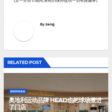
(五一劳动节期间,各站仍保持提供一切有限服务)
By
zeng
RELATED POST
纺织科技杂志
奥地利运动品牌 HEAD也把球场搬进
了门店