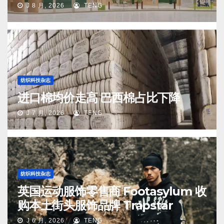
J 8 月, 2026
TENG
纺织科技杂志
进口棉均价走高 巴西棉占比下降
J 7 月, 2026
TENG
纺织科技杂志
英国运动服饰零售商 Footasylum 收
购本土街头服饰品牌 Trapstar
J 6 月, 2026
TENG