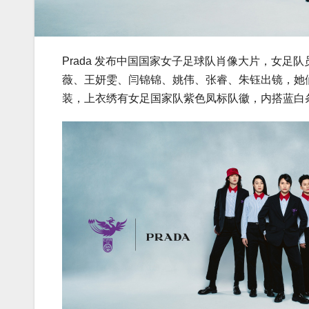
Prada 发布中国国家女子足球队肖像大片，女
薇、王妍雯、闫锦锦、姚伟、张睿、朱钰出镜，她们穿
装，上衣绣有女足国家队紫色凤标队徽，内搭蓝白