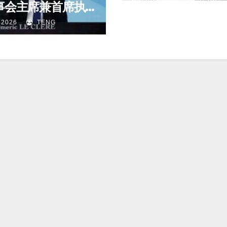
元，创历史新高
J 8 月, 2026
TENG
事会主席兼首席执
 2026
TENG