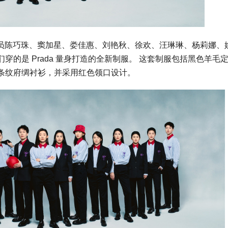
足队员陈巧珠、窦加星、娄佳惠、刘艳秋、徐欢、汪琳琳、杨莉娜、
的是 Prada 量身打造的全新制服。 这套制服包括黑色羊毛
条纹府绸衬衫，并采用红色领口设计。