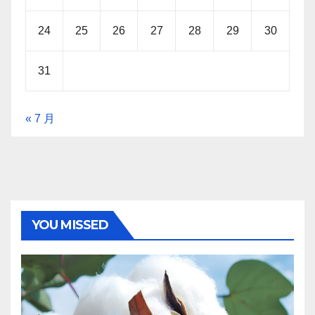
24
25
26
27
28
29
30
31
« 7 月
YOU MISSED