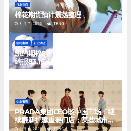
行业动态
棉花期货预计震荡整理
8 月 7, 2026
TENG
纽约期棉
行业动态
纽约期棉8月6日(周四)收涨12月合
约报83.16美分/磅
8 月 7, 2026
TENG
企业资讯
PRADA集团CEO谈中国市场：继
续翻新扩建重要门店；某些城市的
第二、第三店不再有价值
8 月 6, 2026
TENG