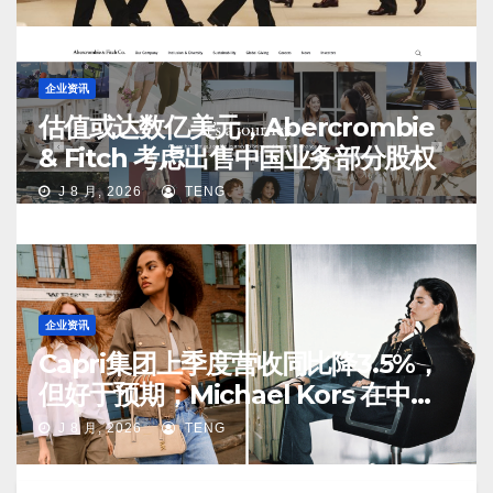
企业资讯
估值或达数亿美元，Abercrombie
& Fitch 考虑出售中国业务部分股权
J 8 月, 2026
TENG
企业资讯
Capri集团上季度营收同比降3.5%，
但好于预期；Michael Kors 在中国
市场持续向好
J 8 月, 2026
TENG