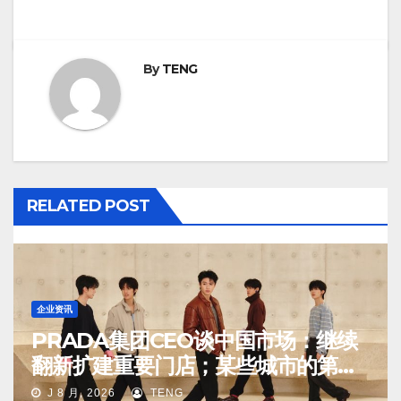
By
TENG
RELATED POST
企业资讯
PRADA集团CEO谈中国市场：继续
翻新扩建重要门店；某些城市的第
二、第三店不再有价值
J 8 月, 2026
TENG