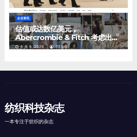
企业资讯
估值或达数亿美元，
Abercrombie & Fitch 考虑出售
中国业务部分股权
8 月 6, 2026
TENG
纺织科技杂志
一本专注于纺织的杂志