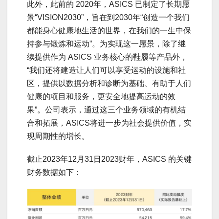
此外，此前的 2020年，ASICS 已制定了长期愿
景“VISION2030”，旨在到2030年“创造一个我们
都能身心健康地生活的世界，在我们的一生中保
持参与锻炼和运动”。为实现这一愿景，除了继
续提供作为 ASICS 业务核心的鞋履等产品外，
“我们还将建造让人们可以享受运动的设施和社
区，提供以数据分析和诊断为基础、有助于人们
健康的项目和服务，更安全地提高运动的效
果”。公司表示，通过这三个业务领域的有机结
合和拓展，ASICS将进一步为社会提供价值，实
现周期性的增长。
截止2023年12月31日2023财年，ASICS 的关键
财务数据如下：