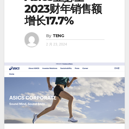
2023财年销售额
增长17.7%
By
TENG
2 月 23, 2024