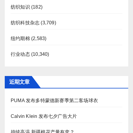
纺织知识
(182)
纺织科技杂志
(3,709)
纽约期棉
(2,583)
行业动态
(10,340)
近期文章
PUMA 发布多特蒙德新赛季第二客场球衣
Calvin Klein 发布七夕广告大片
持续高温 新疆棉花产量有变？