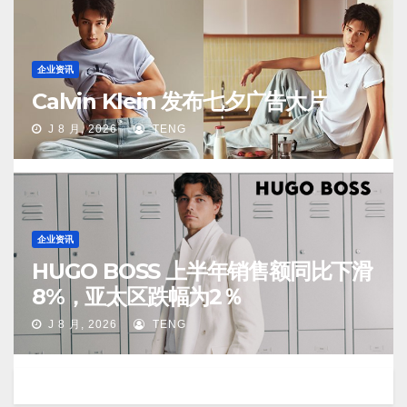
企业资讯
Calvin Klein 发布七夕广告大片
J 8 月, 2026
TENG
企业资讯
HUGO BOSS 上半年销售额同比下滑
8%，亚太区跌幅为2％
J 8 月, 2026
TENG