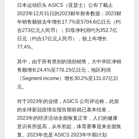
日本运动巨头 ASICS（亚瑟士）公布了截止
2023年12月31日的2023财年财务数据：2023财
年销售额较去年增长17.7%至5704.6亿日元（约
合273亿元人民币）；归母净利润约为352.7亿
日元（约合17亿元人民币），较上年增长
77.4%。
其中，由于所有类别的强劲销售，大中华区净销
售额增长24.4%至776.15亿日元，地区利润
（Segment income）增长30.2%至131.07亿日
元。
对于2023年的业绩，ASICS 公司评论称，此前
的全球新冠疫情在报告期前就已基本结束，
2023年的经济活动全面恢复正常，人们的健康
意识有所提高，从年初起，体育赛事迎来全面恢
复。2023年也是 ASICS 2023年中期计划