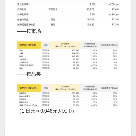
——按市场
——按品类
（1 日元 ≈ 0.048元人民币）