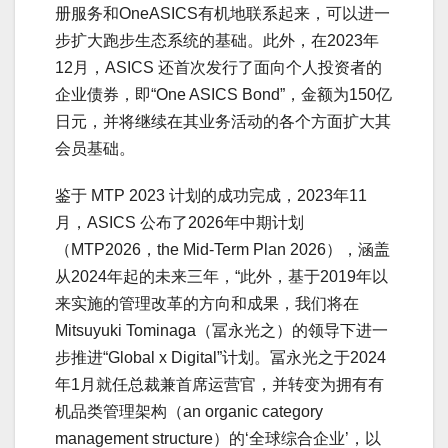
册服务和OneASICS有机地联系起来，可以进一
步扩大跑步生态系统的基础。此外，在2023年
12月，ASICS 还首次发行了面向个人投资者的
企业债券，即“One ASICS Bond”，金额为150亿
日元，并将继续在其业务活动的各个方面扩大其
会员基础。
鉴于 MTP 2023 计划的成功完成，2023年11
月，ASICS 公布了2026年中期计划
（MTP2026，the Mid-Term Plan 2026），涵盖
从2024年起的未来三年，“此外，基于2019年以
来实施的管理改革的方向和成果，我们将在
Mitsuyuki Tominaga（冨永光之）的领导下进一
步推进“Global x Digital”计划。冨永光之于2024
年1月就任总裁兼首席运营官，并转变为拥有有
机品类管理架构（an organic category
management structure）的‘全球综合企业’，以