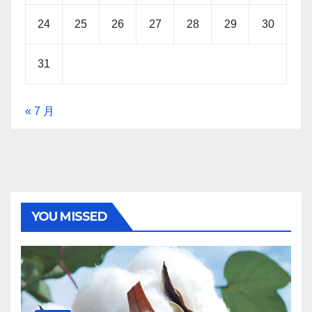
24
25
26
27
28
29
30
31
« 7 月
YOU MISSED