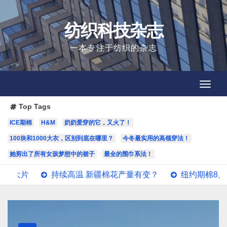
Skip
to
纺织科技杂志
content
一本专注于纺织的杂志
Toggl
Toggl
Navig
Navig
Top Tags
ICE期棉
H&M
奶奶爱穿的它，又火了！
100块和1000大衣，区别到底在哪里？
今冬最实用的高领穿法！
她剪出了所有女孩梦想中的裙子
最全的围巾系法！
续高温 新疆棉花产量有变？
纽约期棉8月5日(周三)收涨12月