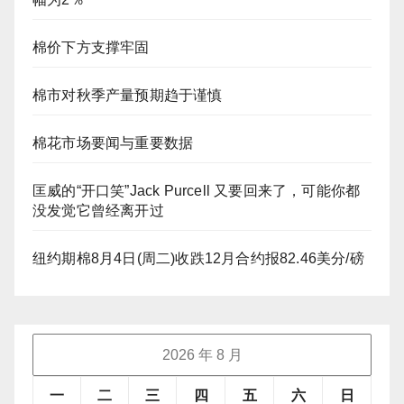
棉价下方支撑牢固
棉市对秋季产量预期趋于谨慎
棉花市场要闻与重要数据
匡威的“开口笑”Jack Purcell 又要回来了，可能你都
没发觉它曾经离开过
纽约期棉8月4日(周二)收跌12月合约报82.46美分/磅
2026 年 8 月
一
二
三
四
五
六
日