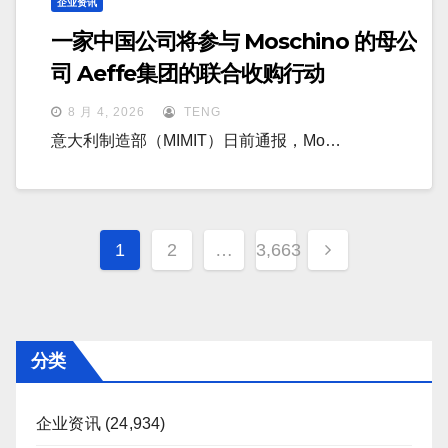
企业资讯
一家中国公司将参与 Moschino 的母公
司 Aeffe集团的联合收购行动
8 月 4, 2026
TENG
意大利制造部（MIMIT）日前通报，Mo…
文
1
2
…
3,663
章
分
页
分类
企业资讯
(24,934)