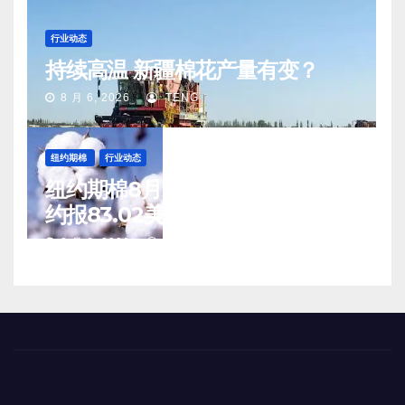
行业动态
持续高温 新疆棉花产量有变？
8 月 6, 2026
TENG
纽约期棉
行业动态
纽约期棉8月5日(周三)收涨12月合
约报83.02美分/磅
8 月 6, 2026
TENG