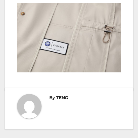
By
TENG