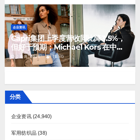
企业资讯
Capri集团上季度营收同比降3.5%，
但好于预期；Michael Kors 在中国
市场持续向好
J 8 月, 2026
TENG
分类
企业资讯
(24,940)
军用纺织品
(38)