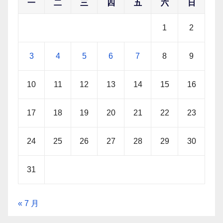
一
二
三
四
五
六
日
1
2
3
4
5
6
7
8
9
10
11
12
13
14
15
16
17
18
19
20
21
22
23
24
25
26
27
28
29
30
31
« 7 月