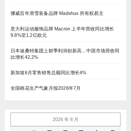
挪威百年滑雪装备品牌 Madshus 所有权易主
意大利运动服饰品牌 Macron 上半年营收同比增长
9.8%至1.2亿欧元
日本迪桑特集团上财季利润创新高，中国市场营收同
比增长42.2%
新加坡6月零售销售总额同比增长4%
全国棉花生产气象月报2026年7月
2026 年 8 月