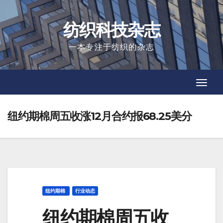
Skip
to
纺织科技杂志
content
一本专注于纺织的杂志
Toggl
Toggl
Navig
Navig
纽约期棉周五收涨12月合约报68.25美分
纽约期棉
行业动态
纽约期棉周五收