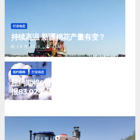
行业动态
持续高温 新疆棉花产量有变？
J 8 月, 2026
TENG
纽约期棉
行业动态
纽约期棉8月5日(周三)收涨12月合约
报83.02美分/磅
J 8 月, 2026
TENG