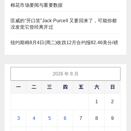
棉花市场要闻与重要数据
匡威的“开口笑”Jack Purcell 又要回来了，可能你都
没发觉它曾经离开过
纽约期棉8月4日(周二)收跌12月合约报82.46美分/磅
2026 年 8 月
一
二
三
四
五
六
日
1
2
3
4
5
6
7
8
9