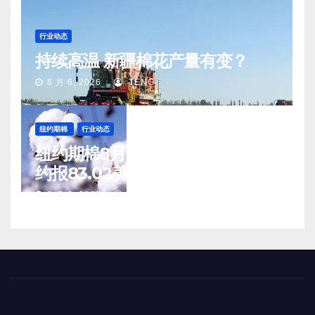
行业动态
持续高温 新疆棉花产量有变？
8 月 6, 2026
TENG
纽约期棉
行业动态
纽约期棉8月5日(周三)收涨12月合
约报83.02美分/磅
8 月 6, 2026
TENG