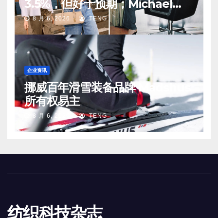
3.5%，但好于预期；Michael
Kors 在中国市场持续向好
8 月 6, 2026
TENG
企业资讯
挪威百年滑雪装备品牌 Madshus
所有权易主
8 月 6, 2026
TENG
纺织科技杂志