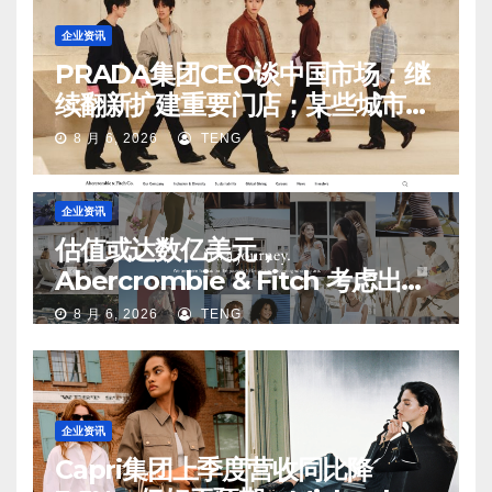
企业资讯
PRADA集团CEO谈中国市场：继
续翻新扩建重要门店；某些城市的
第二、第三店不再有价值
8 月 6, 2026
TENG
企业资讯
估值或达数亿美元，
Abercrombie & Fitch 考虑出售
中国业务部分股权
8 月 6, 2026
TENG
企业资讯
Capri集团上季度营收同比降