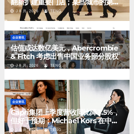
翻新扩建重要门店；某些城市的第
二、第三店不再有价值
J 8 月, 2026
TENG
企业资讯
估值或达数亿美元，Abercrombie
& Fitch 考虑出售中国业务部分股权
J 8 月, 2026
TENG
企业资讯
Capri集团上季度营收同比降3.5%，
但好于预期；Michael Kors 在中国
市场持续向好
J 8 月, 2026
TENG