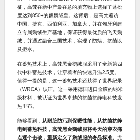
征，高梵在新中产最在意的填充物上选择了蓬松
度达到850+的麒麟绒皇。这背后，是高梵遍访
中国、捷克、西伯利亚、加拿大，并在匈牙利建
立专属鹅绒生产基地，保证获得最优质的飞天鹅
绒，并通过融合三国技术，实现了防螨、抗菌以
及拒水。
在蓄热技术上，高梵黑金鹅绒服采用了全新第四
代中科蓄热技术，让穿着者的快速升温2.5度。
值得一提的是，这一蓄热技术还获得了世界纪录
（WRCA）认证。这一采用德国进口金膜的纳米
级材料，被认证为世界卓越的抗菌抗静电科技发
热里布。
能够看到，
从耐脏防污到保暖性能，从抗菌抗静
电到蓄热科技，高梵黑金鹅绒服将冬天的穿衣痛
点逐个击破，重新定义了鹅绒服的奢品标准。
尤