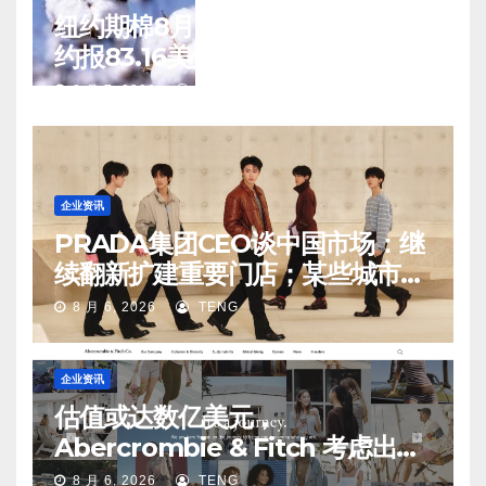
纽约期棉8月6日(周四)收涨12月合
约报83.16美分/磅
8 月 7, 2026
TENG
企业资讯
PRADA集团CEO谈中国市场：继
续翻新扩建重要门店；某些城市的
第二、第三店不再有价值
8 月 6, 2026
TENG
企业资讯
估值或达数亿美元，
Abercrombie & Fitch 考虑出售
中国业务部分股权
8 月 6, 2026
TENG