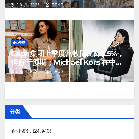
J 8 月, 2026
TENG
企业资讯
Capri集团上季度营收同比降3.5%，
但好于预期；Michael Kors 在中国
市场持续向好
J 8 月, 2026
TENG
分类
企业资讯
(24,940)