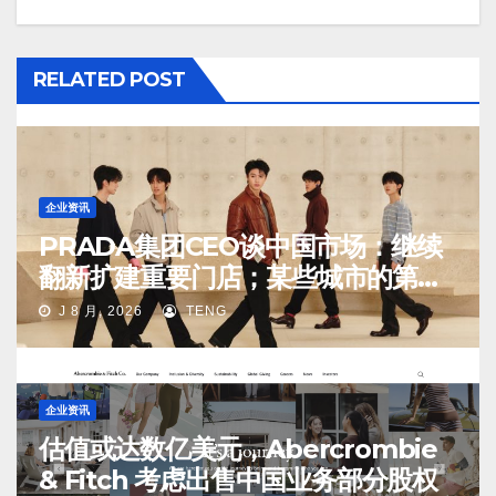
RELATED POST
企业资讯
PRADA集团CEO谈中国市场：继续
翻新扩建重要门店；某些城市的第
二、第三店不再有价值
J 8 月, 2026
TENG
企业资讯
估值或达数亿美元，Abercrombie
& Fitch 考虑出售中国业务部分股权