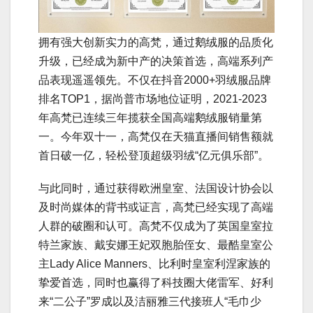
拥有强大创新实力的高梵，通过鹅绒服的品质化
升级，已经成为新中产的决策首选，高端系列产
品表现遥遥领先。不仅在抖音2000+羽绒服品牌
排名TOP1，据尚普市场地位证明，2021-2023
年高梵已连续三年揽获全国高端鹅绒服销量第
一。今年双十一，高梵仅在天猫直播间销售额就
首日破一亿，轻松登顶超级羽绒“亿元俱乐部”。
与此同时，通过获得欧洲皇室、法国设计协会以
及时尚媒体的背书或证言，高梵已经实现了高端
人群的破圈和认可。高梵不仅成为了英国皇室拉
特兰家族、戴安娜王妃双胞胎侄女、最酷皇室公
主Lady Alice Manners、比利时皇室利涅家族的
挚爱首选，同时也赢得了科技圈大佬雷军、好利
来“二公子”罗成以及洁丽雅三代接班人“毛巾少