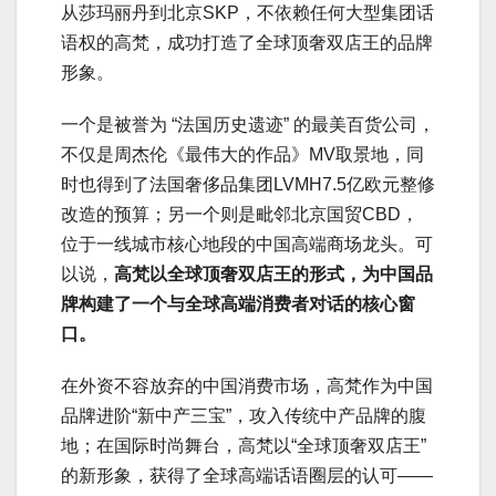
从莎玛丽丹到北京SKP，不依赖任何大型集团话
语权的高梵，成功打造了全球顶奢双店王的品牌
形象。
一个是被誉为 “法国历史遗迹” 的最美百货公司，
不仅是周杰伦《最伟大的作品》MV取景地，同
时也得到了法国奢侈品集团LVMH7.5亿欧元整修
改造的预算；另一个则是毗邻北京国贸CBD，
位于一线城市核心地段的中国高端商场龙头。可
以说，
高梵以全球顶奢双店王的形式，为中国品
牌构建了一个与全球高端消费者对话的核心窗
口。
在外资不容放弃的中国消费市场，高梵作为中国
品牌进阶“新中产三宝”，攻入传统中产品牌的腹
地；在国际时尚舞台，高梵以“全球顶奢双店王”
的新形象，获得了全球高端话语圈层的认可——