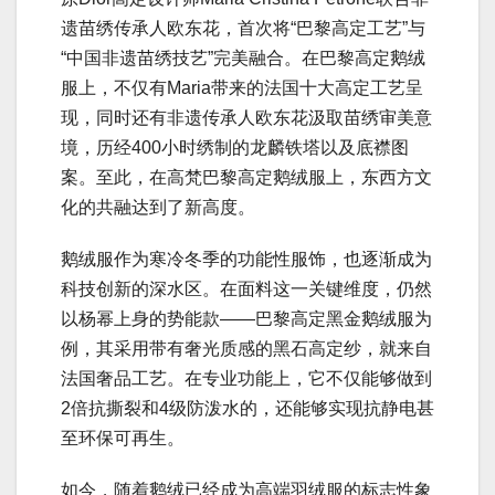
遗苗绣传承人欧东花，首次将“巴黎高定工艺”与
“中国非遗苗绣技艺”完美融合。在巴黎高定鹅绒
服上，不仅有Maria带来的法国十大高定工艺呈
现，同时还有非遗传承人欧东花汲取苗绣审美意
境，历经400小时绣制的龙麟铁塔以及底襟图
案。至此，在高梵巴黎高定鹅绒服上，东西方文
化的共融达到了新高度。
鹅绒服作为寒冷冬季的功能性服饰，也逐渐成为
科技创新的深水区。在面料这一关键维度，仍然
以杨幂上身的势能款——巴黎高定黑金鹅绒服为
例，其采用带有奢光质感的黑石高定纱，就来自
法国奢品工艺。在专业功能上，它不仅能够做到
2倍抗撕裂和4级防泼水的，还能够实现抗静电甚
至环保可再生。
如今，随着鹅绒已经成为高端羽绒服的标志性象