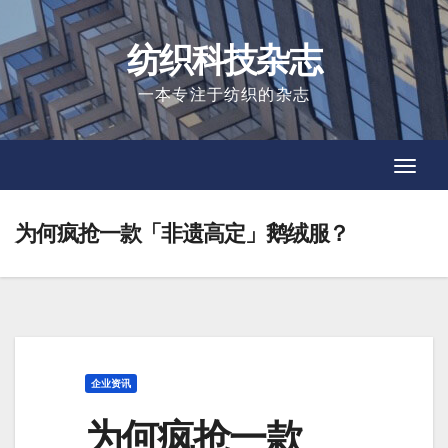
Skip
to
纺织科技杂志
content
一本专注于纺织的杂志
Toggl
Toggl
Navig
Navig
为何疯抢一款「非遗高定」鹅绒服？
企业资讯
为何疯抢一款