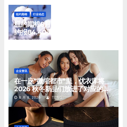
纽约期棉
行业动态
纽约期棉8月7日(周五)收涨12月合
约报84.40美分/磅
8 月 8, 2026
TENG
企业资讯
在一座“微缩都市”里，优衣库将
2026 秋冬新品们放进了对应的生
活场景中
8 月 8, 2026
TENG