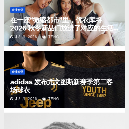
企业资讯
在一座“微缩都市”里，优衣库将
2026 秋冬新品们放进了对应的生活
场景中
J 8 月, 2026
TENG
企业资讯
adidas 发布尤文图斯新赛季第二客
场球衣
J 8 月, 2026
TENG