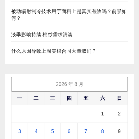
被动辐射制冷技术用于面料上是真实有效吗？前景如
何？
淡季影响持续 棉纱需求清淡
什么原因导致上周美棉合同大量取消？
2026 年 8 月
一
二
三
四
五
六
日
1
2
3
4
5
6
7
8
9