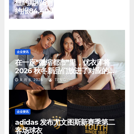
纽约期棉8月7日(周五)收涨12月合
约报84.40美分/磅
8 月 8, 2026
TENG
企业资讯
在一座“微缩都市”里，优衣库将
2026 秋冬新品们放进了对应的生
活场景中
8 月 8, 2026
TENG
企业资讯
adidas 发布尤文图斯新赛季第二
客场球衣