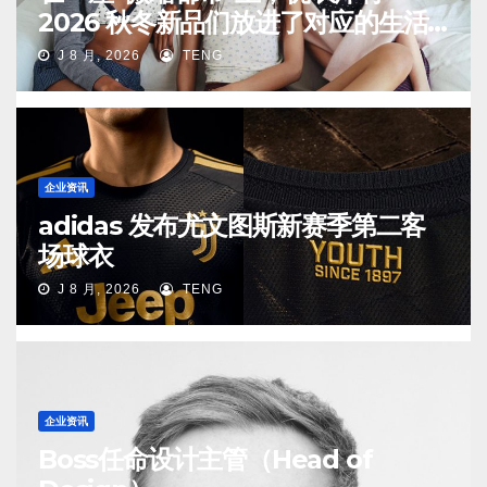
2026 秋冬新品们放进了对应的生活
场景中
J 8 月, 2026
TENG
企业资讯
adidas 发布尤文图斯新赛季第二客
场球衣
J 8 月, 2026
TENG
企业资讯
Boss任命设计主管（Head of