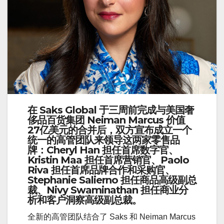
在
Saks Global
于三周前完成与美国奢
侈品百货集团 Neiman Marcus 价值
27亿美元的合并后，双方宣布成立一个
统一的高管团队来领导这两家零售品
牌：
Cheryl Han
担任
首席数字官
、
Kristin Maa 担任首席营销官、Paolo
Riva
担任
首席品牌合作和采购官
、
Stephanie Salierno
担任
商品高级副总
裁
、
Nivy Swaminathan
担任
商业分
析和客户洞察高级副总裁
。
全新的高管团队结合了 Saks 和 Neiman Marcus