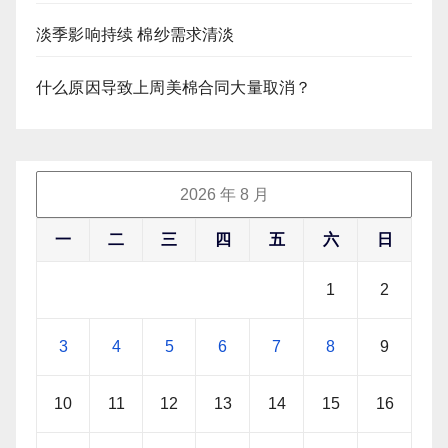
淡季影响持续 棉纱需求清淡
什么原因导致上周美棉合同大量取消？
2026 年 8 月
一
二
三
四
五
六
日
1
2
3
4
5
6
7
8
9
10
11
12
13
14
15
16