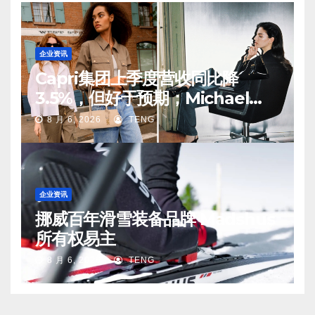
企业资讯
Capri集团上季度营收同比降
3.5%，但好于预期；Michael
Kors 在中国市场持续向好
8 月 6, 2026
TENG
企业资讯
挪威百年滑雪装备品牌 Madshus
所有权易主
8 月 6, 2026
TENG