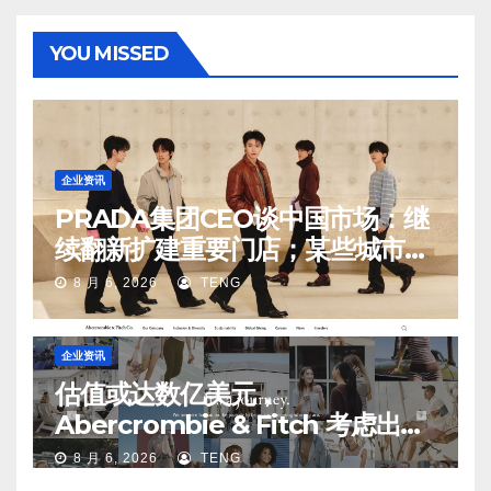
YOU MISSED
企业资讯
PRADA集团CEO谈中国市场：继
续翻新扩建重要门店；某些城市的
第二、第三店不再有价值
8 月 6, 2026
TENG
企业资讯
估值或达数亿美元，
Abercrombie & Fitch 考虑出售
中国业务部分股权
8 月 6, 2026
TENG