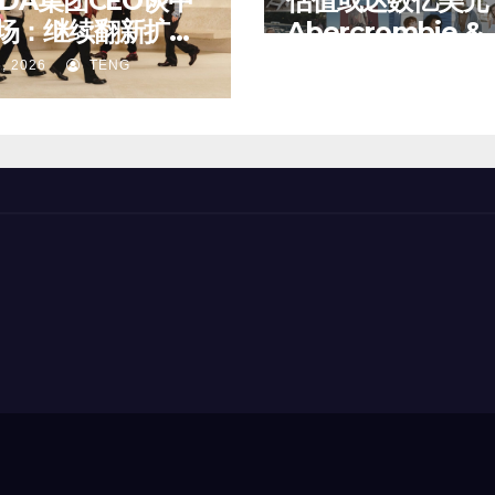
ADA集团CEO谈中
估值或达数亿美元
场：继续翻新扩建
Abercrombie &
门店；某些城市的
Fitch 考虑出售
, 2026
TENG
8 月 6, 2026
TENG
、第三店不再有价
务部分股权