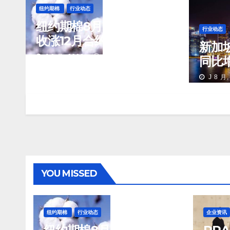
纽约期棉
行业动态
纽约期棉8月6日(周四)
行业动态
收涨12月合约报83.16美
新加
分/磅
J 8 月, 2026
TENG
同比
J 8 月,
YOU MISSED
纽约期棉
行业动态
企业资讯