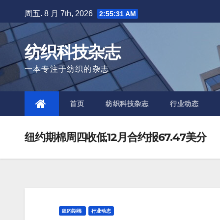
Skip
周五. 8 月 7th, 2026
2:55:31 AM
to
content
纺织科技杂志
一本专注于纺织的杂志
首页
纺织科技杂志
行业动态
纽约期棉周四收低12月合约报67.47美分
纽约期棉
行业动态