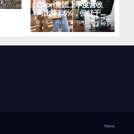
，
Capri集团上季度营收
同比降3.5%，但好于预
中国业
期；Michael Kors 在
8 月 6, 2026
TENG
中国市场持续向好
Home