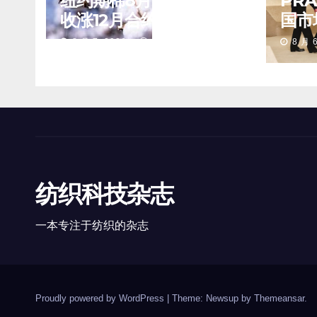
纽约期棉8月6日(周四)
PR
收涨12月合约报83.16美
国市
分/磅
重要
8 月 7, 2026
TENG
8 月 6
第二
值
纺织科技杂志
一本专注于纺织的杂志
Proudly powered by WordPress
|
Theme: Newsup by
Themeansar
.