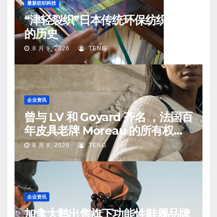
最新纺织科技
“津轻裂织”日本传统环保纺织工艺
的历史
8 月 9, 2026
TENG
企业资讯
曾与 LV 和 Goyard 齐名 ，法国百
年皮具老牌 Moreau 的所有权易
手
8 月 8, 2026
TENG
企业资讯
加拿大鹅出售旗下功能性鞋履品牌