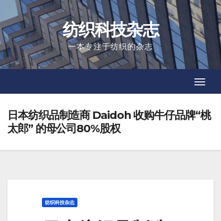
Skip
to
纺织科技杂志
content
一本专注于纺织的杂志
Toggl
Toggl
Navig
Navig
日本纺织品制造商 Daidoh 收购牛仔品牌“桃
太郎” 的母公司80%股权
纺织科技杂志