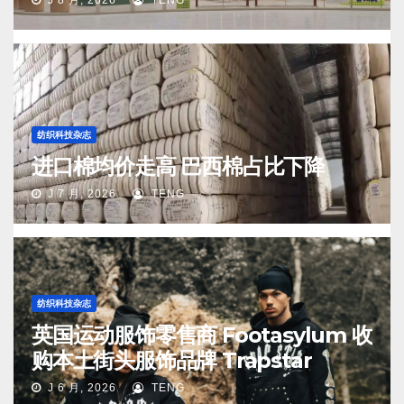
纺织科技杂志
进口棉均价走高 巴西棉占比下降
J 7 月, 2026
TENG
纺织科技杂志
英国运动服饰零售商 Footasylum 收
购本土街头服饰品牌 Trapstar
J 6 月, 2026
TENG