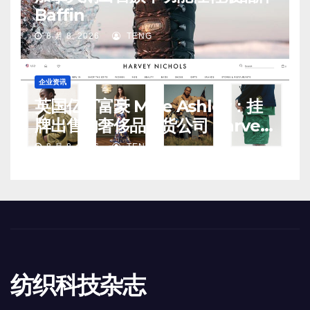
Baffin
8 月 8, 2026
TENG
企业资讯
英国亿万富豪 Mike Ashley：挂
牌出售的奢侈品百货公司 Harvey
Nichols 正陷入“死亡螺旋”
8 月 8, 2026
TENG
纺织科技杂志