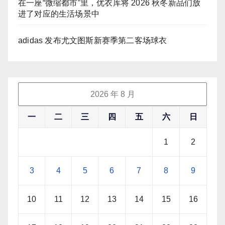
在一座“微缩都市”里，优衣库将 2026 秋冬新品们放
进了对应的生活场景中
adidas 发布尤文图斯新赛季第二客场球衣
2026 年 8 月
一
二
三
四
五
六
日
1
2
3
4
5
6
7
8
9
10
11
12
13
14
15
16