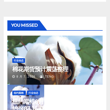
YOU MISSED
行业动态
棉花期货预计震荡整理
8 月 7, 2026
TENG
纽约期棉
行业动态
纽约期棉8月6日(周四)收涨12月合
约报83.16美分/磅