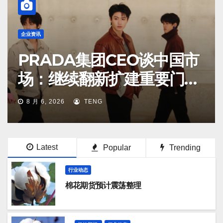
企业资讯
PRADA集团CEO谈中国市
场：继续翻新扩建重要门
店；某些城市的第二、第三
8 月 6, 2026
TENG
店不再有价值
Latest
Popular
Trending
行业动态
棉花期货预计震荡整理