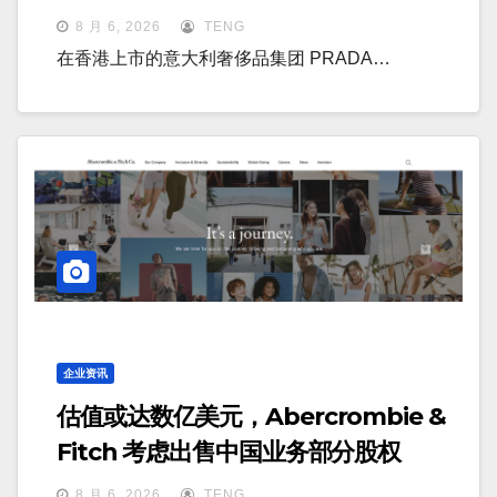
三店不再有价值
8 月 6, 2026
TENG
在香港上市的意大利奢侈品集团 PRADA…
企业资讯
估值或达数亿美元，Abercrombie &
Fitch 考虑出售中国业务部分股权
8 月 6, 2026
TENG