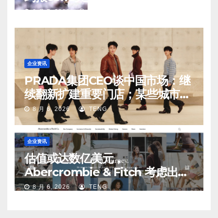
8 月 7, 2026
TENG
企业资讯
PRADA集团CEO谈中国市场：继
续翻新扩建重要门店；某些城市的
第二、第三店不再有价值
8 月 6, 2026
TENG
企业资讯
估值或达数亿美元，
Abercrombie & Fitch 考虑出售
中国业务部分股权
8 月 6, 2026
TENG