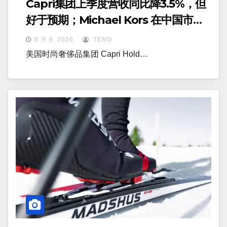
Capri集团上季度营收同比降3.5%，但
好于预期；Michael Kors 在中国市场
持续向好
8 月 6, 2026
TENG
美国时尚奢侈品集团 Capri Hold…