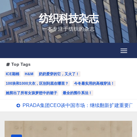
Skip
to
纺织科技杂志
content
一本专注于纺织的杂志
Toggl
Toggl
Navig
Navig
Top Tags
ICE期棉
H&M
奶奶爱穿的它，又火了！
100块和1000大衣，区别到底在哪里？
今冬最实用的高领穿法！
她剪出了所有女孩梦想中的裙子
最全的围巾系法！
DA集团CEO谈中国市场：继续翻新扩建重要门店；某些城市的第