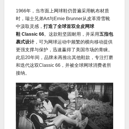
1966年，当市面上网球鞋仍普遍采用帆布材质
时，瑞士兄弟Art与Ernie Brunner从皮革滑雪靴
中汲取灵感，
打造了全球首双全皮网球
鞋
Classic 66
。这款鞋坚固耐用，并采用
五指包
裹式设计
，可为网球运动中频繁的横向移动提供
更强支撑与保护，迅速赢得了美国市场的青睐。
此后20年间，品牌未再推出其他鞋款，专注打磨
和迭代这双Classic 66，并被全球网球消费者所
接纳。