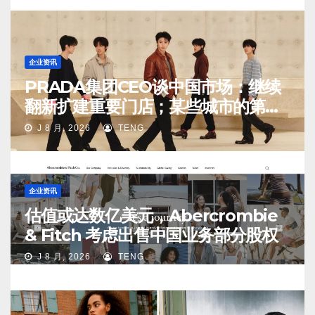
企业资讯
PRADA集团CEO谈中国市场：继续
翻新扩建重要门店；某些城市的第
二、第三店不再有价值
J 8 月, 2026
TENG
企业资讯
估值或达数亿美元，Abercrombie
& Fitch 考虑出售中国业务部分股权
J 8 月, 2026
TENG