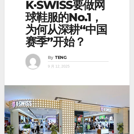
K·SWISS要做网
球鞋服的No.1，
为何从深耕“中国
赛季”开始？
By
TENG
9 月 12, 2025