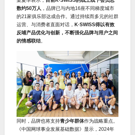
梁夏準表示，
目前
K·SWISS
的线上线下会员总
数约
50
万人
，品牌已与内地16座不同梯度城市
的21家俱乐部达成合作。通过持续而多元的社群
运营、与消费者直面对话，
K·SWISS
得以有效
反哺产品优化与创新，不断强化品牌与用户之间
的情感联结
。
同时，品牌也将支持
青少年群体
作为战略重点。
《中国网球事业发展基础数据》显示，2024年