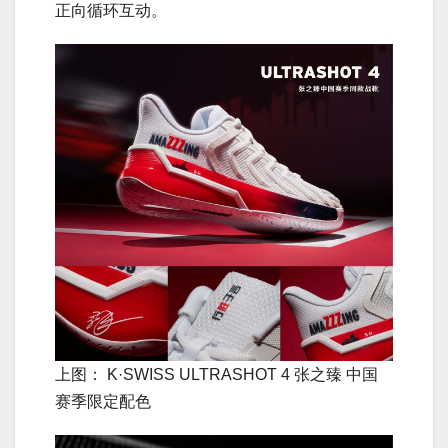
正向循环互动。
上图： K·SWISS ULTRASHOT 4 张之臻 中国
赛季限定配色