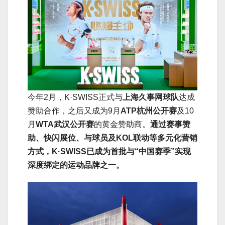
今年2月，K·SWISS正式与
上海久事网球队
达成
赞助合作，之后又成为9月
ATP杭州公开赛
及10
月
WTA武汉公开赛
的黄金赞助商。
通过赛事赞
助、快闪展位、与球员及KOL联动等多元化营销
方式，K·SWISS已成为首批与“中国赛季”实现
深度绑定的运动品牌之一。