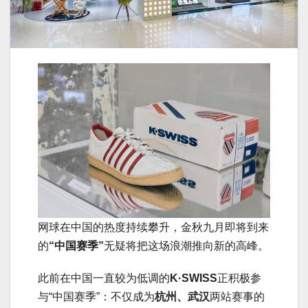
网球在中国的热度持续攀升，金秋九月即将到来
的
“
中国赛季
”
无疑将把这场浪潮推向新的高峰。
此前在中国一直较为低调的
K·SWISS
正积极参
与“中国赛季”：不仅成为
杭州、武汉
两站赛事的