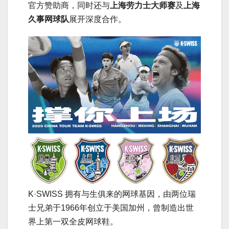
官方赞助商，同时还与
上海劳力士大师赛
及
上海
久事网球队
展开深度合作。
K·SWISS 拥有与生俱来的网球基因，由两位瑞
士兄弟于1966年创立于美国加州，曾制造出世
界上第一双全皮网球鞋。