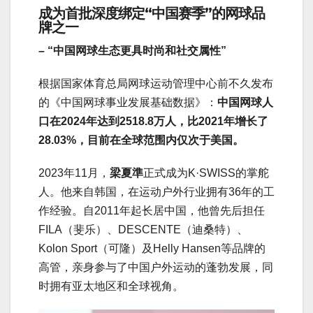
成为首批深度绑定“中国赛季”的网球品
牌之一
– “
中国网球生态更具时尚和社交属性
”
根据国家体育总局网球运动管理中心前不久发布
的《中国网球事业发展基础数据》：
中国网球人
口在
2024
年达到
2518.8
万人，比
2021
年增长了
28.03%
，目前在全球范围内仅次于美国。
2023年11月，
梁夏準
正式成为K·SWISS的掌舵
人。他来自韩国，在运动户外行业拥有36年的工
作经验。自2011年起长居中国，他曾先后担任
FILA（斐乐）、DESCENTE（迪桑特）、
Kolon Sport（可隆）及Helly Hansen等品牌的
高管，亲身参与了中国户外运动的蓬勃发展，同
时拥有亚太地区和全球视角。