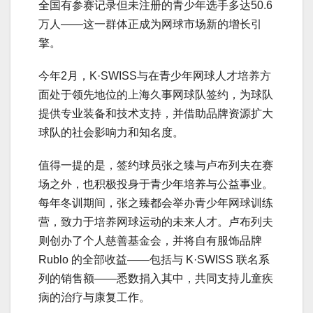
全国有参赛记录但未注册的青少年选手多达50.6
万人——这一群体正成为网球市场新的增长引
擎。
今年2月，K·SWISS与在青少年网球人才培养方
面处于领先地位的上海久事网球队签约，为球队
提供专业装备和技术支持，并借助品牌资源扩大
球队的社会影响力和知名度。
值得一提的是，签约球员张之臻与卢布列夫在赛
场之外，也积极投身于青少年培养与公益事业。
每年冬训期间，张之臻都会举办青少年网球训练
营，致力于培养网球运动的未来人才。卢布列夫
则创办了个人慈善基金会，并将自有服饰品牌
Rublo 的全部收益——包括与 K·SWISS 联名系
列的销售额——悉数捐入其中，共同支持儿童疾
病的治疗与康复工作。